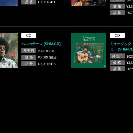
品 番
UICY-16411
価 格
¥3,
品 番
UIC
CD
CD
ベンのテーマ [SHM-CD]
ミュージック
ミー [SHM-CD
発売日
2026.05.20
発売日
2026
価 格
¥3,300 (税込)
価 格
¥3,
品 番
UICY-16415
品 番
UIC