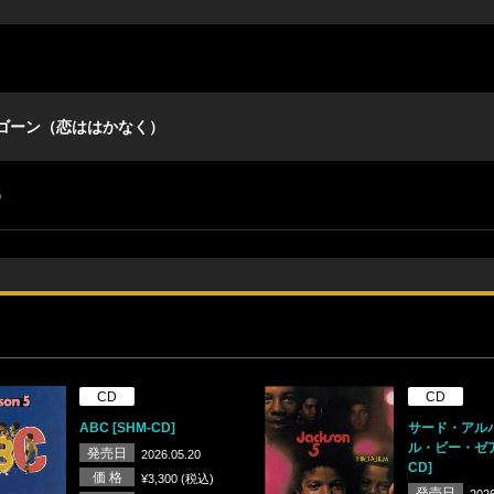
ゴーン（恋ははかなく）
）
CD
CD
ABC [SHM-CD]
サード・アルバ
ル・ビー・ゼア]
発売日
2026.05.20
CD]
価 格
¥3,300 (税込)
発売日
2026