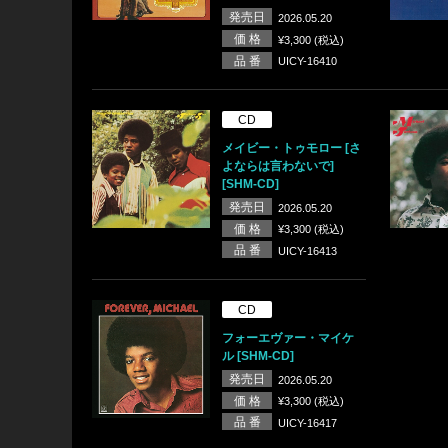
発売日
2026.05.20
価 格
¥3,300 (税込)
品 番
UICY-16410
CD
メイビー・トゥモロー [さ
よならは言わないで]
[SHM-CD]
発売日
2026.05.20
価 格
¥3,300 (税込)
品 番
UICY-16413
CD
フォーエヴァー・マイケ
ル [SHM-CD]
発売日
2026.05.20
価 格
¥3,300 (税込)
品 番
UICY-16417