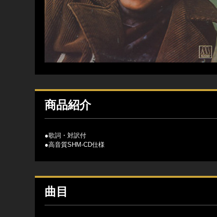
商品紹介
●歌詞・対訳付
●高音質SHM-CD仕様
曲目