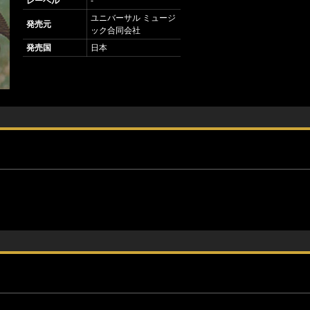
レーベル
-
ユニバーサル ミュージ
発売元
ック合同会社
発売国
日本