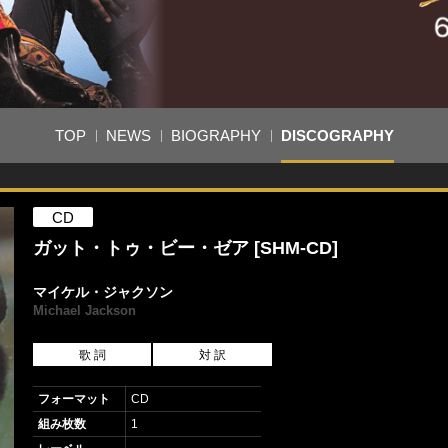
TOP
NEWS
BIOGRAPHY
DISCOGRAPHY
CD
ガット・トゥ・ビー・ゼア [SHM-CD]
マイケル・ジャクソン
Michael Jackson
歌 詞
対 訳
フォーマット
CD
組み枚数
1