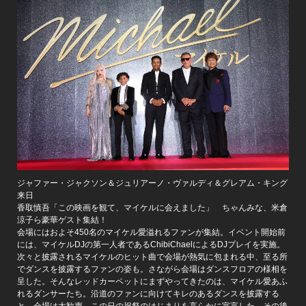
ジャファー・ジャクソン＆ジュリアーノ・ヴァルディ＆グレアム・キング
来日
香取慎吾「この映画を観て、マイケルに会えました」 ちゃんみな、米倉
涼子ら豪華ゲスト集結！
会場にはおよそ450名のマイケル愛溢れるファンが集結。イベント開始前
には、マイケルDJの第一人者であるChibiChaelによるDJプレイを実施。
次々と披露されるマイケルのヒット曲で会場が熱気に包まれる中、至る所
でダンスを披露するファンの姿も。さながら会場はダンスフロアの様相を
呈した。そんなレッドカーペットにまずやってきたのは、マイケル愛あふ
れるダンサーたち。沿道のファンに向けてキレのあるダンスを披露する
と、会場は大歓声。この日の祝祭のはじまりを高らかに宣言した。その後