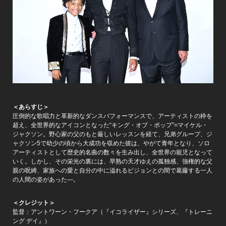
＜あらすじ＞
圧倒的な歌唱力と革新的なダンスパフォーマンスで、アーティストの枠を
超え、全世界的なアイコンとなった“キング・オブ・ポップ”=マイケル・
ジャクソン。野心家の父のもと厳しいレッスンを経て、兄弟グループ、ジ
ャクソン5で幼少の頃から大成功を収めた彼は、やがて青年となり、ソロ
アーティストとして歴史的名曲の数々を生み出し、全世界の寵児となって
いく。しかし、その栄光の裏には、早熟の天才ゆえの孤独感、強権的な父
親の呪縛、家族への愛と自分の中に溢れるビジョンとの間で葛藤する一人
の人間の姿があった―。
＜クレジット＞
監督：アントワーン・フークア（『イコライザー』シリーズ、『トレーニ
ング デイ』）