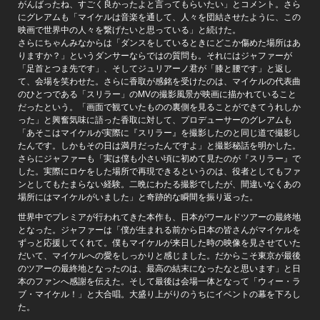
がんばったね、すごく良かったよと言ってもらいたい」とコメント。さら
にグレアムも「マイケルは音楽を通して、人々を団結させたように、この
映画で世界中の人々を繋げたいと思っている」と続けた。
さらにちゃんみなからは「ダンスをしているときにどこか傷めた場所はあ
りますか？」というダンサーならではの質問も。それにはジャファーが
「足首とつま先です」、そしてジュリアーノ君が「膝と腰です」と返し
て、会場を笑わせた。さらに香取が感銘を受けたのは、マイケルの代表曲
のひとつである「スリラー」のMVの撮影風景が映画に描かれていること
だったという。「画面で観ていたものの裏側を見ることができてうれしか
った」と興奮気味に語った香取に対して、プロデューサーのグレアムも
「あそこはマイケルが実際に『スリラー』を撮影したのと同じ道で撮影し
たんです。しかもその日は満月だったんですよ」と撮影秘話を明かした。
さらにジャファーも「実は僕も小さい頃に初めて見たのが『スリラー』で
した。実際にロケをした場所で再現できるというのは、役者としてもファ
ンとしてもたまらない経験。二晩にわたる撮影でしたが、間違いなくあの
場所にはマイケルがいました」と奇跡的な瞬間を振り返った。
世界中でプレミアが行われてきた本作も、日本がワールドツアーの最終地
となった。ジャファーは「僕が生まれる前から日本の皆さんがマイケルを
ずっと応援してくれて。僕もマイケルが来日した時の映像を見させていた
だいて、マイケルへの愛をしっかりと感じました。だからこそ東京が最後
のツアーの最終地となったのは、最高の結末になったなと思います」と日
本のファンへ感謝を伝えた。そして最後は会場一体となって「ウィー・ラ
ブ・マイケル！」と大合唱。大盛り上がりのうちにイベントの幕を下ろし
た。