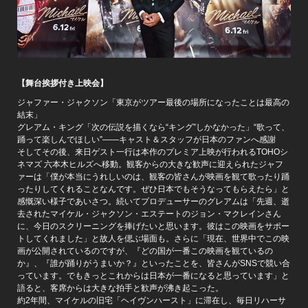
【舞台挨拶付き上映会】
ジャファー・ジャクソン「東京がツアー最後の場所になったことは最高の
結末」
グレアム・キング「次の伝説を描くなら“キング”しかなかった」“歌って、
踊って楽しんでほしい”――キャスト＆スタッフが日本のファンへ感謝
そしてその後、来日ゲスト一行は本作のプレミア上映が行われるTOHOシ
ネマズ 六本木ヒルズへ移動。観客からの大きな歓声に迎えられたジャフ
ァーは「僕が本当にうれしいのは、観客の皆さんが映画を観て歌ったり踊
ったりしてくれることなんです。ぜひ日本でもそうなってもらえたら」と
感慨深い様子であいさつ。続いてプロデューサーのグレアムは「先週、逝
去されたマイケル・ジャクソン・エステートのジョン・マクレインさん
に、今日のスクリーニングを捧げたいと思います。彼はこの映画をサポー
トしてくれました」と故人を偲ぶ場面も。さらに「現在、世界中でこの映
画が公開されているのですが、『どの国が一番この映画を観ているの
か』、『誰が踊りがうまいか？』といったことを、皆さんがSNSで競い合
っています。でもきっとこれからは日本が一番になると思っています」と
語ると、客席からは大きな拍手と歓声が沸き起こった。
約2年間、マイケルの旧宅「ヘイヴンハースト」に滞在し、毎日リハーサ