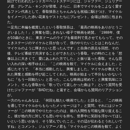
続けて行われたレッドカーペットステージには、ジャファー、ジュリアー
ノ君、グレアム・キングが登壇。さらに、日本でマイケルをこよなく愛す
るファン代表として、香取慎吾とちゃんみなも祝福に駆けつけ、マイケル
をイメージした赤い花束をゲストたちにプレゼント。会場は熱狂に包まれ
た。
一足先に本編を鑑賞したという香取慎吾は、「最高の映画をありがとうご
ざいました！」と興奮を隠しきれない様子で映画を絶賛。「1988年、僕
が10歳のときに、東京ドームのライブを最前列で見させてもらって。その
ときステージのマイケルと目が合って、僕のやりたいことはこれなんだ、
マイケルのように輝きたいと思ったんです」と自身の原点を回想。その
後、テレビ番組で共演することができたという香取。その時のことを「想
像以上に大きくて、愛にあふれた方でした」と振り返った香取。そんな思
い入れの深い相手ゆえに、「この映画を観て、マイケルに会えました」と
感じたそうで、「本当に感動したし、興奮しました。マイケルが教えてく
れた興奮と感動を呼び起こしてくれた。映画が始まって半分もいかないう
ちに『もう一回観たい』と思った。こんな映画は初めて」と興奮気味にコ
メント。そんな香取から「歌っていて楽しかった曲は？」という質問を受
けたジャファーが「BADだね」と返すと、会場からも賛同のリアクション
が。
一方のちゃんみなは、「何回も観たい映画でした」と語ると、「この映画
を通してマイケルからもらったメッセージは？」と質問。それにはジャフ
ァーが「この映画でやりたかったのは、彼の人間性を可能な限り捉えるこ
と。彼が他の方に対しても思いやりを持ち、世界中に笑顔を浮かべてほし
いという思いがあり、そう望んでいたこと。その辺が伝わるとうれしいで
すね」とコメント。ジュリアーノ君も「マイケルがこの映画を観て、よく