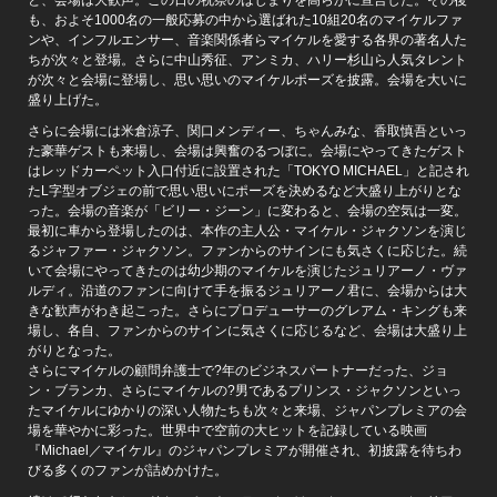
も、およそ1000名の一般応募の中から選ばれた10組20名のマイケルファ
ンや、インフルエンサー、音楽関係者らマイケルを愛する各界の著名人た
ちが次々と登場。さらに中山秀征、アンミカ、ハリー杉山ら人気タレント
が次々と会場に登場し、思い思いのマイケルポーズを披露。会場を大いに
盛り上げた。
さらに会場には米倉涼子、関口メンディー、ちゃんみな、香取慎吾といっ
た豪華ゲストも来場し、会場は興奮のるつぼに。会場にやってきたゲスト
はレッドカーペット入口付近に設置された「TOKYO MICHAEL」と記され
たL字型オブジェの前で思い思いにポーズを決めるなど大盛り上がりとな
った。会場の音楽が「ビリー・ジーン」に変わると、会場の空気は一変。
最初に車から登場したのは、本作の主人公・マイケル・ジャクソンを演じ
るジャファー・ジャクソン。ファンからのサインにも気さくに応じた。続
いて会場にやってきたのは幼少期のマイケルを演じたジュリアーノ・ヴァ
ルディ。沿道のファンに向けて手を振るジュリアーノ君に、会場からは大
きな歓声がわき起こった。さらにプロデューサーのグレアム・キングも来
場し、各自、ファンからのサインに気さくに応じるなど、会場は大盛り上
がりとなった。
さらにマイケルの顧問弁護士で?年のビジネスパートナーだった、ジョ
ン・ブランカ、さらにマイケルの?男であるプリンス・ジャクソンといっ
たマイケルにゆかりの深い人物たちも次々と来場、ジャパンプレミアの会
場を華やかに彩った。世界中で空前の大ヒットを記録している映画
『Michael／マイケル』のジャパンプレミアが開催され、初披露を待ちわ
びる多くのファンが詰めかけた。