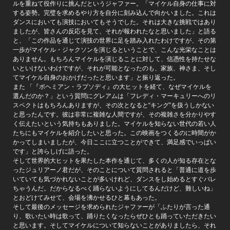
ルを重ねて役作りに挑んだというジャファー。「マイケル自身の仕事に対
する姿勢。完璧を求めるやり方を自分に刻み込んで向かいました。これは
ダンスにおいても演技においてもそうでした。それは大きな挑戦ではあり
ましたが、皆さんの反応を見て、それが報われたなと思いました」と語る
と、「この作品を通じて演技の世界に足を踏み入れたわけですが、その第
一歩がマイケル・ジャクソンを演じるということで、こんな光栄なことは
ありません。もちろんマイケルを演じることに対して、信憑性を持たせな
いといけないわけですが、それが可能となったのも、家族、神さま、そし
てマイケル自身のおかげだったと思います」と振り返った。
また 「『ボヘミアン・ラプソディ』の大ヒットを経て、なぜマイケルを
選んだのか？」という質問にグレアムは「フレディ・マーキュリーへのリ
スペクトはもちろんありますが、その次となると“キング”を扱うしかない
と思ったんです。彼は非常に複雑な人間ですが、その複雑さを分かりやす
く伝えたいという気持ちもありました。マイケルを知らない世代の若い人
たちにもマイケルを紹介したいと思った。この映画をつくるのに時間がか
かってしまいましたが、今日ここに立つことができて、満足感でいっぱい
です」と誇らしげに語った。
そして世界的大ヒットを果たした本作を通じて、多くの人が知る存在とな
ったジュリアーノ君だが、そのことについて質問されると「普通に道を歩
いていても気づかれないことが多いけれど、ダンスをし始めるとすぐバレ
ちゃうんだ。だからなるべく踊らないようにしてるんだけど、難しいね」
とおどけてみせて、会場を沸かせるひと幕もあった。
そして最後のメッセージを求められたジャファーが「ふたりが言った通
り、歌いたい時は歌って、踊りたくなったらぜひとも踊っていただきたい
と思います。そしてマイケルについて知らないことがありましたら、それ