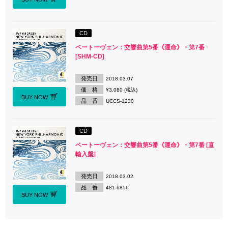
CD
ベートーヴェン：交響曲第5番《運命》・第7番
[SHM-CD]
発売日
2018.03.07
価 格
¥3,080 (税込)
BUY NOW
品 番
UCCS-1230
CD
ベートーヴェン：交響曲第5番《運命》・第7番 [直
輸入盤]
発売日
2018.03.02
品 番
481-6856
BUY NOW