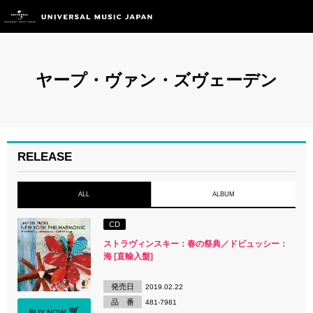
ヤープ・ヴァン・ズヴェーデン
RELEASE
ALL
ALBUM
CD
ストラヴィンスキー：春の祭典／ドビュッシー：
海 [直輸入盤]
発売日
2019.02.22
品 番
481-7981
BUY NOW