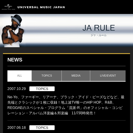
NEWS
ALL
TOPICS
MEDIA
LIVE/EVENT
2007.10.29
TOPICS
Ne-Yo、ファーギー、リアーナ、ブラック・アイド・ピーズなどなど、最
先端とクラシックが１枚に収録！地上波TV唯一のHIP HOP、R&B、
REGGAEのスペシャル・プログラム「流派-R」のオフィシャル・コンピ
レーション・アルバム洋楽編＆邦楽編 11/7同時発売！
2007.06.18
TOPICS