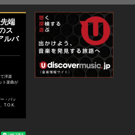
最先端
Eのス
アルバ
して洋楽
ット楽曲が
ビー・バッ
.O.K.