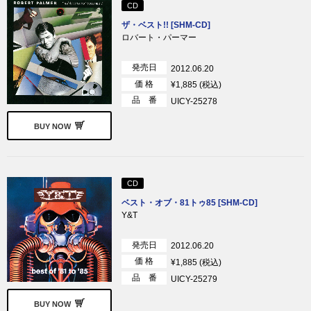
CD
ザ・ベスト!! [SHM-CD]
ロバート・パーマー
発売日
2012.06.20
価 格
¥1,885 (税込)
品 番
UICY-25278
BUY NOW
CD
ベスト・オブ・81トゥ85 [SHM-CD]
Y&T
発売日
2012.06.20
価 格
¥1,885 (税込)
品 番
UICY-25279
BUY NOW