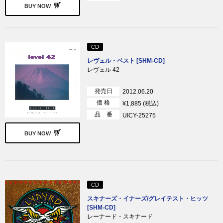
BUY NOW
CD
レヴェル・ベスト [SHM-CD]
レヴェル 42
発売日
2012.06.20
価 格
¥1,885 (税込)
品 番
UICY-25275
BUY NOW
CD
スキナーズ・イナーズ/グレイテスト・ヒッツ
[SHM-CD]
レーナード・スキナード