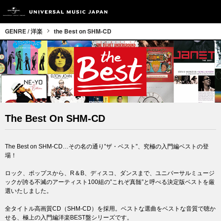
GENRE / 洋楽
the Best on SHM-CD
The Best On SHM-CD
The Best on SHM-CD…その名の通り”ザ・ベスト”、究極の入門編ベストの登
場！
ロック、ポップスから、R＆B、ディスコ、ダンスまで、ユニバーサルミュージ
ックが誇る不滅のアーティスト100組の”これぞ真髄”と呼べる決定版ベストを厳
選いたしました。
全タイトル高画質CD（SHM-CD）を採用。ベストな選曲をベストな音質で聴か
せる、極上の入門編洋楽BEST盤シリーズです。