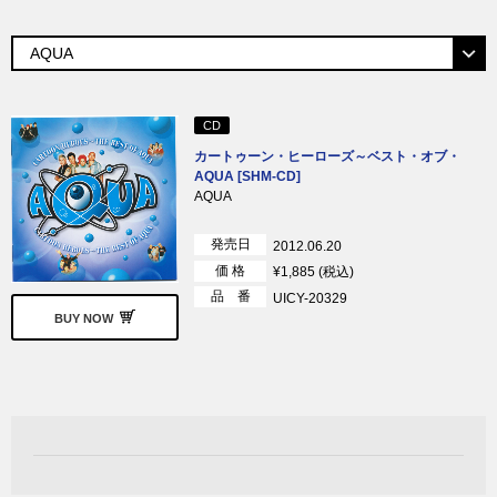
CD
カートゥーン・ヒーローズ～ベスト・オブ・
AQUA [SHM-CD]
AQUA
発売日
2012.06.20
価 格
¥1,885 (税込)
品 番
UICY-20329
BUY NOW