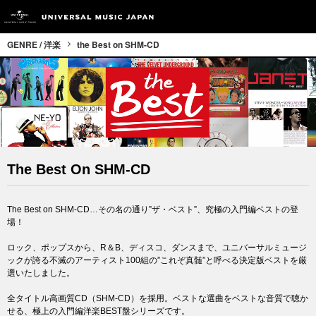
GENRE / 洋楽
the Best on SHM-CD
The Best On SHM-CD
The Best on SHM-CD…その名の通り”ザ・ベスト”、究極の入門編ベストの登
場！
ロック、ポップスから、R＆B、ディスコ、ダンスまで、ユニバーサルミュージ
ックが誇る不滅のアーティスト100組の”これぞ真髄”と呼べる決定版ベストを厳
選いたしました。
全タイトル高画質CD（SHM-CD）を採用。ベストな選曲をベストな音質で聴か
せる、極上の入門編洋楽BEST盤シリーズです。