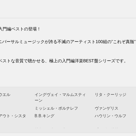
究極の入門編ベストの登場！
バーサルミュージックが誇る不滅のアーティスト100組の”これぞ真髄
をベストな音質で聴かせる、極上の入門編洋楽BEST盤シリーズです。
ウエル
イングヴェイ・マルムスティ
リタ・クーリッジ
ーン
ミッシェル・ポルナレフ
ヴァンゲリス
アウト・シスタ
B.B.キング
ハウリン・ウルフ
リトル・ウォルター
ボ・ディドリー