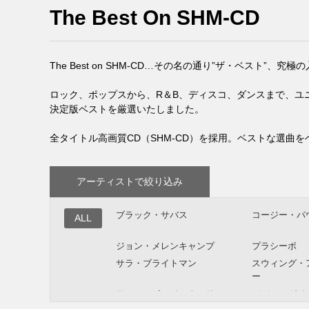
The Best On SHM-CD
The Best on SHM-CD…その名の通り”ザ・ベスト”、
ロック、ポップスから、R＆B、ディスコ、ダンスまで、ユニ
決定版ベストを厳選いたしました。
全タイトル高画質CD（SHM-CD）を採用。ベストな選曲
アーティストで絞り込み
ブラック・サバス
コージー・パ
ALL
ジョン・メレンキャンプ
プラシーボ
サラ・ブライトマン
スウィング・
ー
サニー・ボーイ・ウィリアム
バディ・ガイ
スン