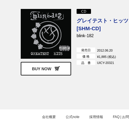
ジミー・ロジャーズ
ジョン・リー
CD
ザ・フー
エルトン・ジ
グレイテスト・ヒッツ
ポール・ウェラー
ブライアン・
[SHM-CD]
リンプ・ビズキット
ノー・ダウト
blink-182
フーバスタンク
フォール・ア
AQUA
スティーヴィ
発売日
2012.06.20
メアリー・J.ブライジ
NE-YO
価 格
¥1,885 (税込)
品 番
UICY-20321
アンスラックス
INXS
BUY NOW
ヴェルヴェット・アンダーグ
エアロスミス
ラウンド
エクストリーム
エリック・ク
カーペンターズ
KISS
グレン・フライ
ザ・キンクス
ジャクソン5
ジョン・メイ
ルースブレイ
会社概要
公式note
採用情報
FAQ | 
スタイル・カウンシル
スザンヌ・ヴ