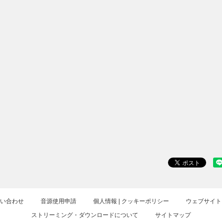
・フッカー
テンプテーションズ
スモーキー・ロビンソ
ラクルズ
ョン
ユーライア・ヒープ
エルヴィス・コステロ
アダムス
ガンズ・アンド・ローゼズ
シェリル・クロウ
blink-182
SUM 41
ウト・ボーイ
ビョーク
シャナイア・トゥエイ
ー・ワンダー
ライオネル・リッチー
ヴァネッサ・ウィリア
エミネム
ネリー
ウィッシュボ-ン・アッシュ
ヴィレッジ・ピープル
エイジア
ABC
ラプトン
オールマン・ブラザーズ・バ
カーディガンズ
ンド
クール&ザ・ギャング
クリーム
ジェームス・ブラウン
ザ・ジャム
オール&ザ・ブ
シン・リジィ
ステッペンウルフ
カーズ
お問い合わせ
音源使用申請
個人情報 | クッキーポリシー
ウェブサイト
ェガ
スティーヴ・ウィンウッド
スティーリー・ダン
ストリーミング・ダウンロードについて
サイトマップ