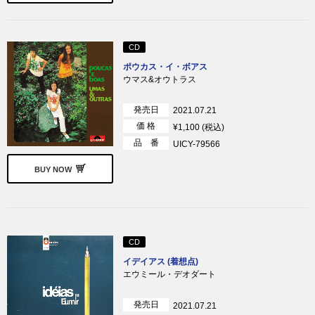
CD
ポウカス・イ・ボアス
ウマス&オウトラス
発売日
2021.07.21
価 格
¥1,100 (税込)
品 番
UICY-79566
BUY NOW
CD
イデイアス (着想点)
エウミール・デオダート
発売日
2021.07.21