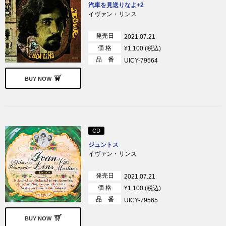
汽車を見送りなよ+2
イヴァン・リンス
発売日
2021.07.21
価 格
¥1,100 (税込)
品 番
UICY-79564
BUY NOW
CD
ジュントス
イヴァン・リンス
発売日
2021.07.21
価 格
¥1,100 (税込)
品 番
UICY-79565
BUY NOW