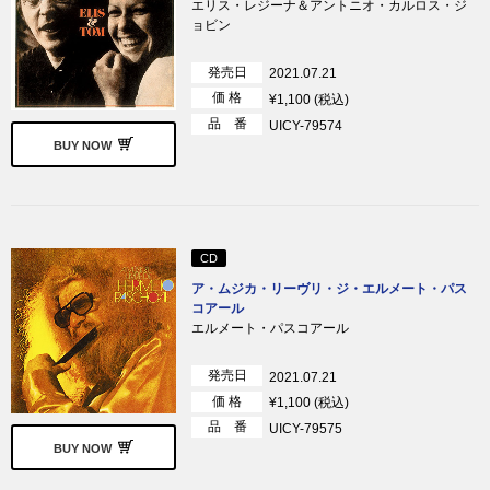
エリス・レジーナ＆アントニオ・カルロス・ジ
ョビン
発売日
2021.07.21
価 格
¥1,100 (税込)
品 番
UICY-79574
BUY NOW
CD
ア・ムジカ・リーヴリ・ジ・エルメート・パス
コアール
エルメート・パスコアール
発売日
2021.07.21
価 格
¥1,100 (税込)
品 番
UICY-79575
BUY NOW