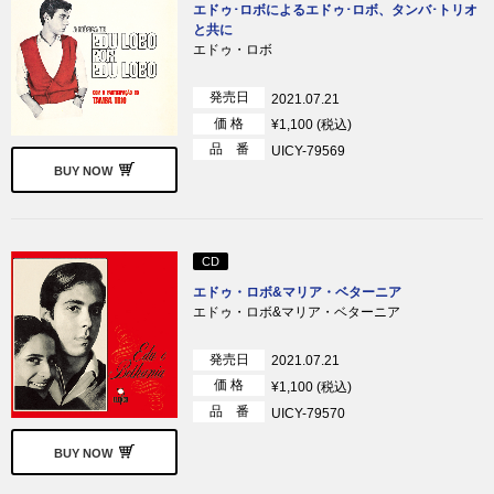
エドゥ･ロボによるエドゥ･ロボ、タンバ･トリオ
と共に
エドゥ・ロボ
発売日
2021.07.21
価 格
¥1,100 (税込)
品 番
UICY-79569
BUY NOW
CD
エドゥ・ロボ&マリア・ベターニア
エドゥ・ロボ&マリア・ベターニア
発売日
2021.07.21
価 格
¥1,100 (税込)
品 番
UICY-79570
BUY NOW