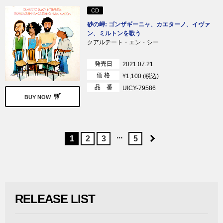
CD
砂の岬: ゴンザギーニャ、カエターノ、イヴァ
ン、ミルトンを歌う
クアルテート・エン・シー
発売日
2021.07.21
価 格
¥1,100 (税込)
品 番
UICY-79586
BUY NOW
...
1
2
3
5
RELEASE LIST