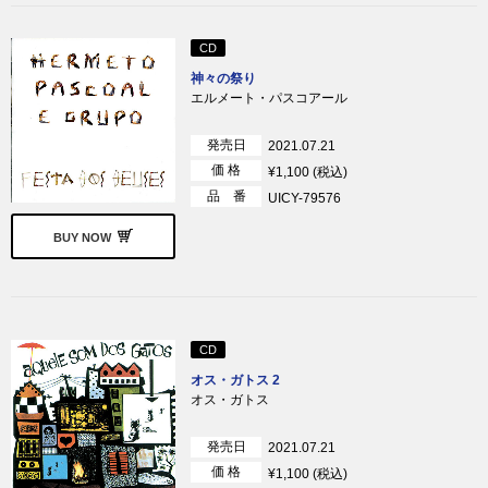
CD
神々の祭り
エルメート・パスコアール
発売日
2021.07.21
価 格
¥1,100 (税込)
品 番
UICY-79576
BUY NOW
CD
オス・ガトス 2
オス・ガトス
発売日
2021.07.21
価 格
¥1,100 (税込)