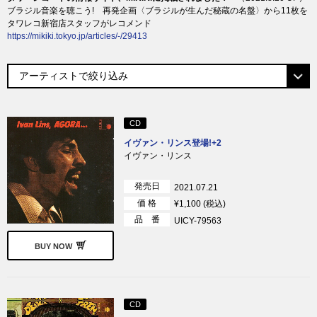
ブラジル音楽を聴こう! 再発企画〈ブラジルが生んだ秘蔵の名盤〉から11枚を
タワレコ新宿店スタッフがレコメンド
https://mikiki.tokyo.jp/articles/-/29413
CD
イヴァン・リンス登場!+2
イヴァン・リンス
発売日
2021.07.21
価 格
¥1,100 (税込)
品 番
UICY-79563
BUY NOW
CD