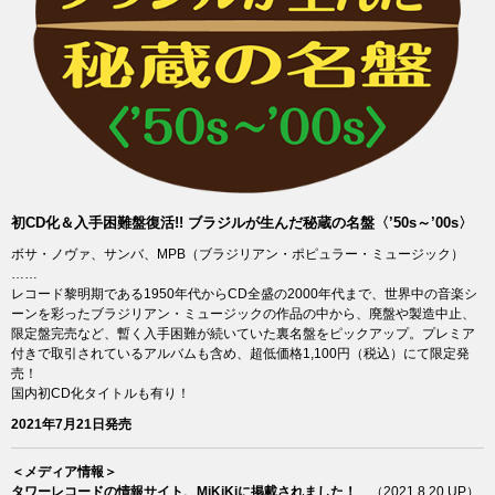
初CD化＆入手困難盤復活!! ブラジルが生んだ秘蔵の名盤〈’50s～’00s〉
ボサ・ノヴァ、サンバ、MPB（ブラジリアン・ポピュラー・ミュージック）
……
レコード黎明期である1950年代からCD全盛の2000年代まで、世界中の音楽シ
ーンを彩ったブラジリアン・ミュージックの作品の中から、廃盤や製造中止、
限定盤完売など、暫く入手困難が続いていた裏名盤をピックアップ。プレミア
付きで取引されているアルバムも含め、超低価格1,100円（税込）にて限定発
売！
国内初CD化タイトルも有り！
2021年7月21日発売
＜メディア情報＞
タワーレコードの情報サイト、MiKiKiに掲載されました！
（2021.8.20 UP）