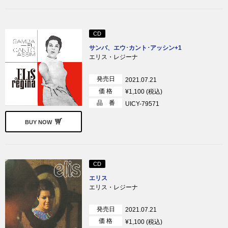
CD
サンバ、エウ･カント･アッシン+1
エリス・レジーナ
発売日
2021.07.21
価 格
¥1,100 (税込)
品 番
UICY-79571
BUY NOW
CD
エリス
エリス・レジーナ
発売日
2021.07.21
価 格
¥1,100 (税込)