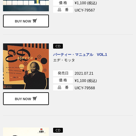
価 格
¥1,100 (税込)
品 番
UICY-79567
BUY NOW
CD
パーティー・マニュアル VOL.1
エヂ・モッタ
発売日
2021.07.21
価 格
¥1,100 (税込)
品 番
UICY-79568
BUY NOW
CD