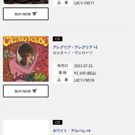
品 番
UICY-79577
BUY NOW
CD
アレグリア・アレグリア +2
カエターノ・ヴェローゾ
発売日
2021.07.21
価 格
¥1,100 (税込)
品 番
UICY-79578
BUY NOW
CD
ホワイト・アルバム +4