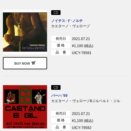
CD
ノイチス･ド･ノルチ
カエターノ・ヴェローゾ
発売日
2021.07.21
価 格
¥1,100 (税込)
品 番
UICY-79581
BUY NOW
CD
バーハ '69
カエターノ・ヴェローゾ&ジルベルト・ジル
発売日
2021.07.21
価 格
¥1,100 (税込)
品 番
UICY-79582