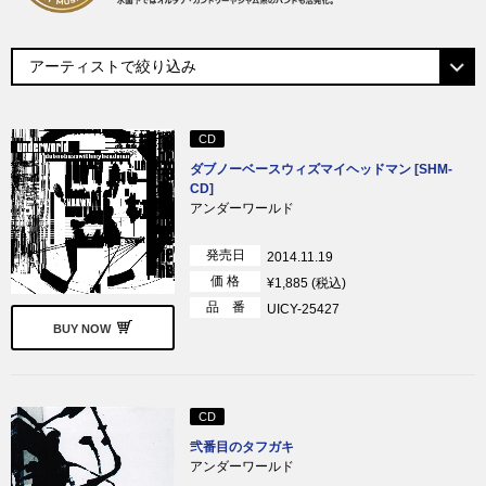
CD
ダブノーベースウィズマイヘッドマン [SHM-
CD]
アンダーワールド
発売日
2014.11.19
価 格
¥1,885 (税込)
品 番
UICY-25427
BUY NOW
CD
弐番目のタフガキ
アンダーワールド