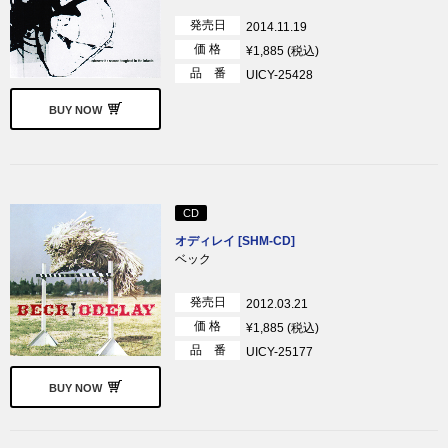
発売日
2014.11.19
価 格
¥1,885 (税込)
品 番
UICY-25428
BUY NOW
CD
オディレイ [SHM-CD]
ベック
発売日
2012.03.21
価 格
¥1,885 (税込)
品 番
UICY-25177
BUY NOW