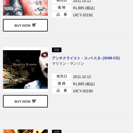
発売日
2011.10.12
価 格
¥1,885 (税込)
品 番
UICY-20192
BUY NOW
CD
アンチクライスト・ス-パ-スタ- [SHM-CD]
マリリン・マンソン
発売日
2011.10.12
価 格
¥1,885 (税込)
品 番
UICY-20190
BUY NOW
CD