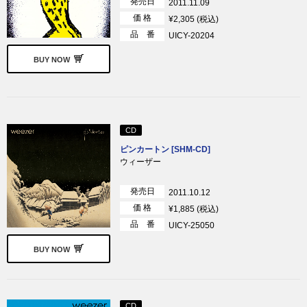
発売日
2011.11.09
価 格
¥2,305 (税込)
品 番
UICY-20204
BUY NOW
CD
ピンカートン [SHM-CD]
ウィーザー
発売日
2011.10.12
価 格
¥1,885 (税込)
品 番
UICY-25050
BUY NOW
CD