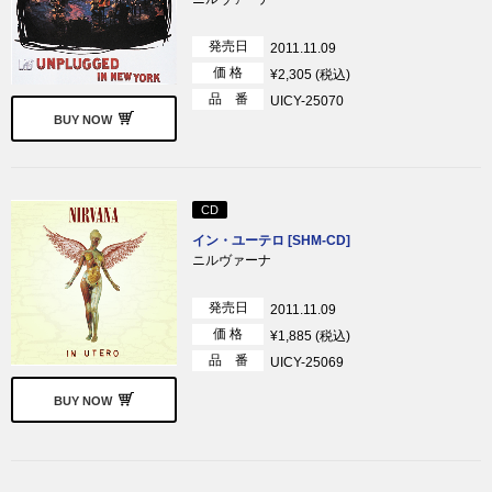
発売日
2011.11.09
価 格
¥2,305 (税込)
品 番
UICY-25070
BUY NOW
CD
イン・ユーテロ [SHM-CD]
ニルヴァーナ
発売日
2011.11.09
価 格
¥1,885 (税込)
品 番
UICY-25069
BUY NOW