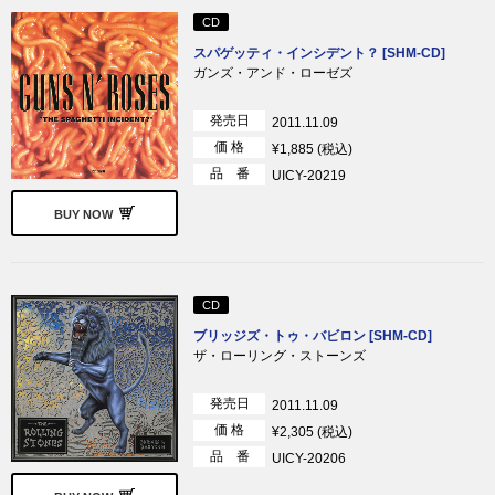
CD
スパゲッティ・インシデント？ [SHM-CD]
ガンズ・アンド・ローゼズ
発売日
2011.11.09
価 格
¥1,885 (税込)
品 番
UICY-20219
BUY NOW
CD
ブリッジズ・トゥ・バビロン [SHM-CD]
ザ・ローリング・ストーンズ
発売日
2011.11.09
価 格
¥2,305 (税込)
品 番
UICY-20206