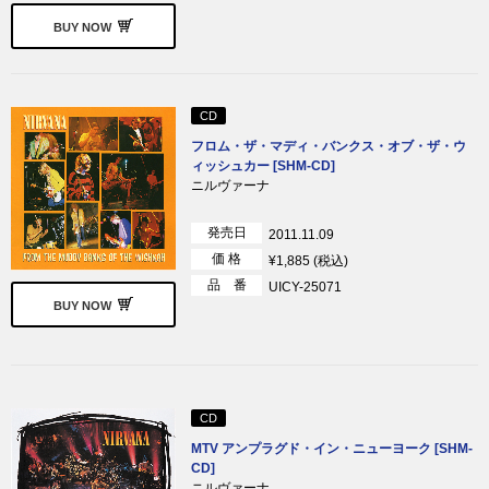
BUY NOW
CD
フロム・ザ・マディ・バンクス・オブ・ザ・ウ
ィッシュカー [SHM-CD]
ニルヴァーナ
発売日
2011.11.09
価 格
¥1,885 (税込)
品 番
UICY-25071
BUY NOW
CD
MTV アンプラグド・イン・ニューヨーク [SHM-
CD]
ニルヴァーナ