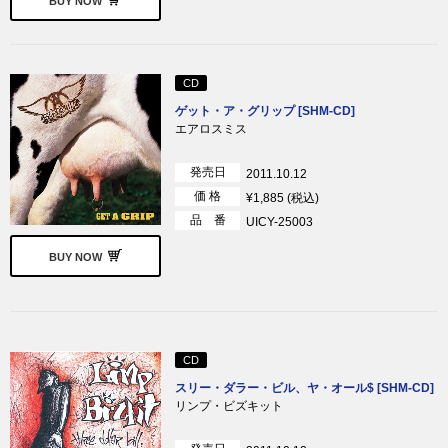
BUY NOW
CD
ゲット・ア・グリップ [SHM-CD]
エアロスミス
発売日
2011.10.12
価 格
¥1,885 (税込)
品 番
UICY-25003
BUY NOW
CD
スリー・ダラー・ビル、ヤ・オール$ [SHM-CD]
リンプ・ビズキット