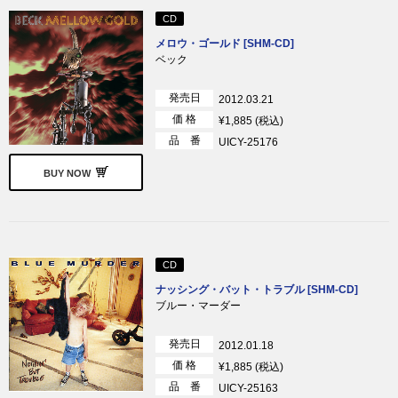
CD
メロウ・ゴールド [SHM-CD]
ベック
発売日
2012.03.21
価 格
¥1,885 (税込)
品 番
UICY-25176
BUY NOW
CD
ナッシング・バット・トラブル [SHM-CD]
ブルー・マーダー
発売日
2012.01.18
価 格
¥1,885 (税込)
品 番
UICY-25163