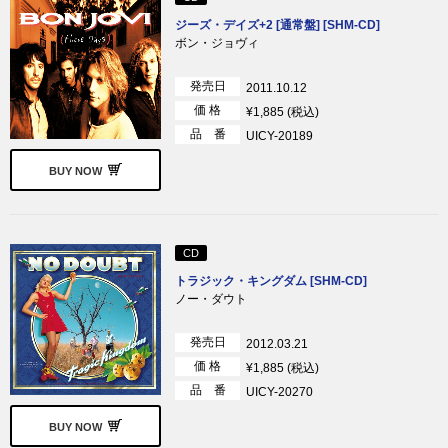
ジーズ・デイズ+2 [通常盤] [SHM-CD]
ボン・ジョヴィ
発売日
2011.10.12
価 格
¥1,885 (税込)
品 番
UICY-20189
BUY NOW
CD
トラジック・キングダム [SHM-CD]
ノー・ダウト
発売日
2012.03.21
価 格
¥1,885 (税込)
品 番
UICY-20270
BUY NOW