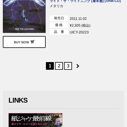
ライド・ザ・ライトニング [通常盤] [SHM-CD]
メタリカ
発売日
2011.11.02
価 格
¥2,305 (税込)
品 番
UICY-20223
BUY NOW
1
2
3
LINKS