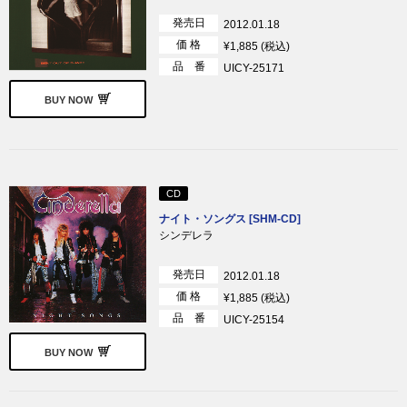
発売日
2012.01.18
価 格
¥1,885 (税込)
品 番
UICY-25171
BUY NOW
CD
ナイト・ソングス [SHM-CD]
シンデレラ
発売日
2012.01.18
価 格
¥1,885 (税込)
品 番
UICY-25154
BUY NOW