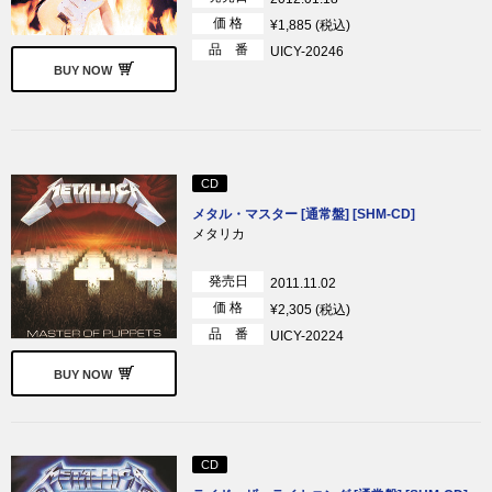
価 格
¥1,885 (税込)
品 番
UICY-20246
BUY NOW
CD
メタル・マスター [通常盤] [SHM-CD]
メタリカ
発売日
2011.11.02
価 格
¥2,305 (税込)
品 番
UICY-20224
BUY NOW
CD