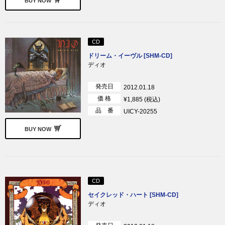
BUY NOW
CD
ドリーム・イーヴル [SHM-CD]
ディオ
発売日
2012.01.18
価 格
¥1,885 (税込)
品 番
UICY-20255
BUY NOW
CD
セイクレッド・ハート [SHM-CD]
ディオ