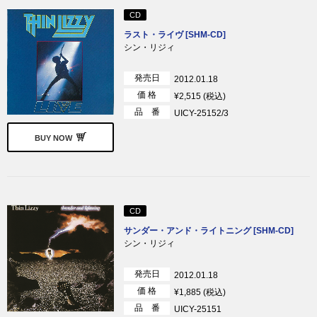
CD
ラスト・ライヴ [SHM-CD]
シン・リジィ
発売日
2012.01.18
価 格
¥2,515 (税込)
品 番
UICY-25152/3
BUY NOW
CD
サンダー・アンド・ライトニング [SHM-CD]
シン・リジィ
発売日
2012.01.18
価 格
¥1,885 (税込)
品 番
UICY-25151