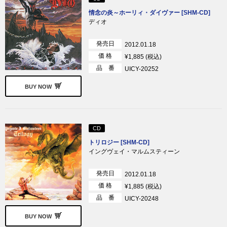
情念の炎～ホーリィ・ダイヴァー [SHM-CD]
ディオ
発売日
2012.01.18
価 格
¥1,885 (税込)
品 番
UICY-20252
BUY NOW
CD
トリロジー [SHM-CD]
イングヴェイ・マルムスティーン
発売日
2012.01.18
価 格
¥1,885 (税込)
品 番
UICY-20248
BUY NOW