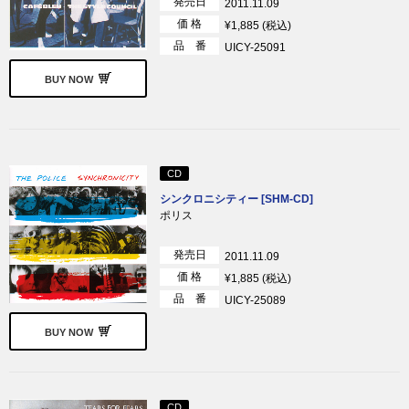
発売日
2011.11.09
価 格
¥1,885 (税込)
品 番
UICY-25091
BUY NOW
CD
シンクロニシティー [SHM-CD]
ポリス
発売日
2011.11.09
価 格
¥1,885 (税込)
品 番
UICY-25089
BUY NOW
CD