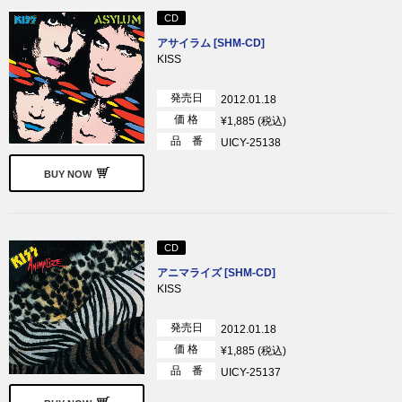
CD
アサイラム [SHM-CD]
KISS
発売日
2012.01.18
価 格
¥1,885 (税込)
品 番
UICY-25138
BUY NOW
CD
アニマライズ [SHM-CD]
KISS
発売日
2012.01.18
価 格
¥1,885 (税込)
品 番
UICY-25137