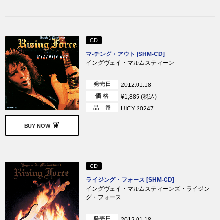
CD
マ-チング・アウト [SHM-CD]
イングヴェイ・マルムスティーン
発売日
2012.01.18
価 格
¥1,885 (税込)
品 番
UICY-20247
BUY NOW
CD
ライジング・フォース [SHM-CD]
イングヴェイ・マルムスティーンズ・ライジン
グ・フォース
発売日
2012.01.18