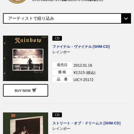
CD
ファイナル・ヴァイナル [SHM-CD]
レインボー
発売日
2012.01.18
価 格
¥2,515 (税込)
品 番
UICY-25172
BUY NOW
CD
ストリート・オブ・ドリームス [SHM-CD]
レインボー