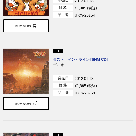
発売日
2012.01.18
価 格
¥1,885 (税込)
品 番
UICY-20254
BUY NOW
CD
ラスト・イン・ライン [SHM-CD]
ディオ
発売日
2012.01.18
価 格
¥1,885 (税込)
品 番
UICY-20253
BUY NOW
CD