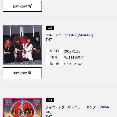
BUY NOW
CD
テル・ノー・テイルズ [SHM-CD]
TNT
発売日
2012.01.18
価 格
¥1,885 (税込)
品 番
UICY-25142
BUY NOW
CD
ナイツ・オブ・ザ・ニュー・サンダー [SHM-
CD]
TNT