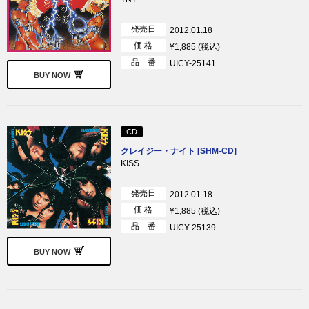
発売日
2012.01.18
価 格
¥1,885 (税込)
品 番
UICY-25141
BUY NOW
CD
クレイジー・ナイト [SHM-CD]
KISS
発売日
2012.01.18
価 格
¥1,885 (税込)
品 番
UICY-25139
BUY NOW