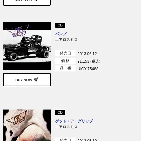
CD
パンプ
エアロスミス
発売日
2013.06.12
価 格
¥1,153 (税込)
品 番
UICY-75488
BUY NOW
CD
ゲット・ア・グリップ
エアロスミス
発売日
2013.06.12