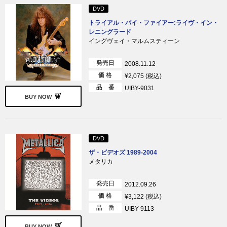
DVD
トライアル・バイ・ファイアー:ライヴ・イン・
レニングラード
イングヴェイ・マルムスティーン
発売日
2008.11.12
価 格
¥2,075 (税込)
品 番
UIBY-9031
BUY NOW
DVD
ザ・ビデオズ 1989-2004
メタリカ
発売日
2012.09.26
価 格
¥3,122 (税込)
品 番
UIBY-9113
BUY NOW