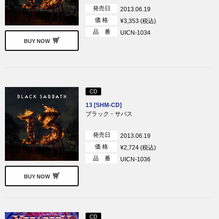
発売日
2013.06.19
価 格
¥3,353 (税込)
品 番
UICN-1034
BUY NOW
CD
13 [SHM-CD]
ブラック・サバス
発売日
2013.06.19
価 格
¥2,724 (税込)
品 番
UICN-1036
BUY NOW
CD