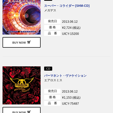
スーパー・コライダー [SHM-CD]
メガデス
発売日
2013.06.12
価 格
¥2,724 (税込)
品 番
UICY-15200
BUY NOW
CD
パーマネント・ヴァケイション
エアロスミス
発売日
2013.06.12
価 格
¥1,153 (税込)
品 番
UICY-75487
BUY NOW