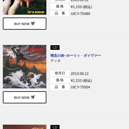
価 格
¥1,153 (税込)
品 番
UICY-75489
BUY NOW
CD
情念の炎~ホーリィ・ダイヴァー
ディオ
発売日
2013.06.12
価 格
¥1,153 (税込)
品 番
UICY-75504
BUY NOW
CD