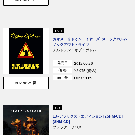
DVD
カオス・リドゥン・イヤーズ~ストックホルム・
ノックアウト・ライヴ
チルドレン・オブ・ボドム
発売日
2012.09.26
価 格
¥2,075 (税込)
品 番
UIBY-9115
BUY NOW
CD
13~デラックス・エディション [2SHM-CD]
[SHM-CD]
ブラック・サバス