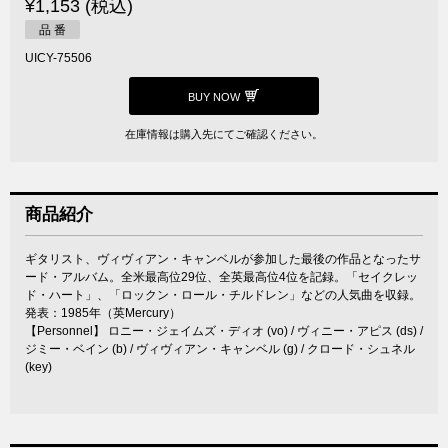
¥1,153 (税込)
品 番
UICY-75506
BUY NOW
在庫情報は購入先にてご確認ください。
商品紹介
ギタリスト、ヴィヴィアン・キャンベルが参加した最後の作品となったサ
ード・アルバム。全米最高位29位、全英最高位4位を記録。「セイクレッ
ド・ハート」、「ロックン・ロール・チルドレン」などの人気曲を収録。
発表：1985年（英Mercury）
【Personnel】 ロニー・ジェイムズ・ディオ (vo) / ヴィニー・アピス (ds) /
ジミー・ベイン (b) / ヴィヴィアン・キャンベル (g) / クロード・シュネル
(key)