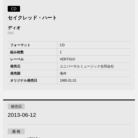
CD
セイクレッド・ハート
ディオ
DIO
フォーマット
CD
組み枚数
1
レーベル
VERTIGO
発売元
ユニバーサルミュージック合同会社
発売国
海外
オリジナル発売日
1985.01.01
発売日
2013-06-12
価 格