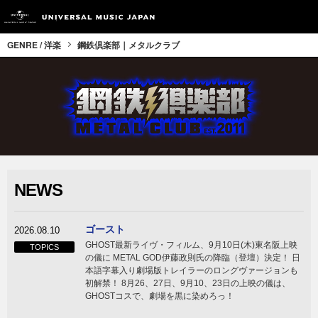
GENRE / 洋楽
鋼鉄倶楽部｜メタルクラブ
NEWS
ゴースト
2026.08.10
GHOST最新ライヴ・フィルム、9月10日(木)東名阪上映
TOPICS
の儀に METAL GOD伊藤政則氏の降臨（登壇）決定！ 日
本語字幕入り劇場版トレイラーのロングヴァージョンも
初解禁！ 8月26、27日、9月10、23日の上映の儀は、
GHOSTコスで、劇場を黒に染めろっ！