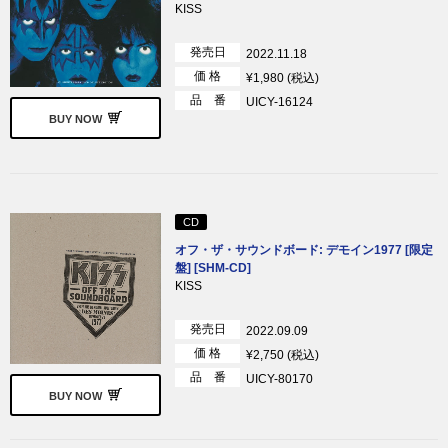
KISS
発売日
2022.11.18
価 格
¥1,980 (税込)
品 番
UICY-16124
BUY NOW
CD
オフ・ザ・サウンドボード: デモイン1977 [限定
盤] [SHM-CD]
KISS
発売日
2022.09.09
価 格
¥2,750 (税込)
品 番
UICY-80170
BUY NOW