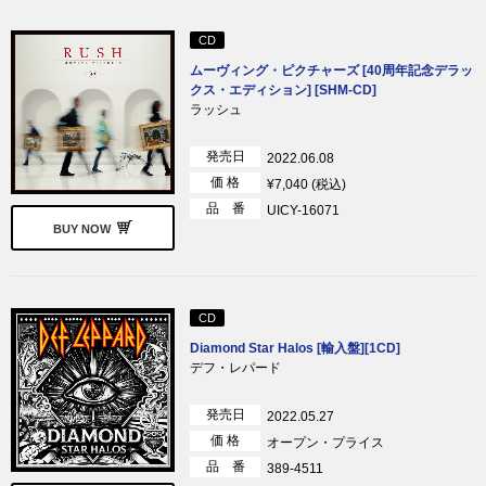
CD
ムーヴィング・ピクチャーズ [40周年記念デラッ
クス・エディション] [SHM-CD]
ラッシュ
発売日
2022.06.08
価 格
¥7,040 (税込)
品 番
UICY-16071
BUY NOW
CD
Diamond Star Halos [輸入盤][1CD]
デフ・レパード
発売日
2022.05.27
価 格
オープン・プライス
品 番
389-4511