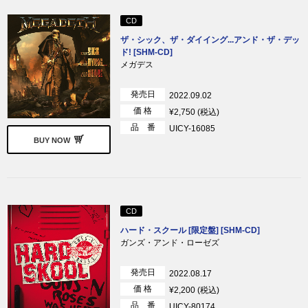
CD
ザ・シック、ザ・ダイイング...アンド・ザ・デッ
ド! [SHM-CD]
メガデス
発売日
2022.09.02
価 格
¥2,750 (税込)
品 番
UICY-16085
BUY NOW
CD
ハード・スクール [限定盤] [SHM-CD]
ガンズ・アンド・ローゼズ
発売日
2022.08.17
価 格
¥2,200 (税込)
品 番
UICY-80174