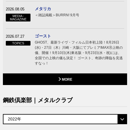
メタリカ
2026.08.05
＜雑誌掲載＞BURRN! 9月号
MEDIA -
MAGAZINE
ゴースト
2026.07.27
GHOST、最新ライヴ・フィルム日本初上陸！8月26日
TOPICS
(水)・27日（木）川崎・大阪にてプレミアIMAXⓇ上映の
儀、開催！9月10日(木)東名阪・9月23日(水・祝)には、
全国での上映の儀も決定！ ゴースト、奇跡の降臨を見逃
すなっ！
MORE
鋼鉄倶楽部｜メタルクラブ