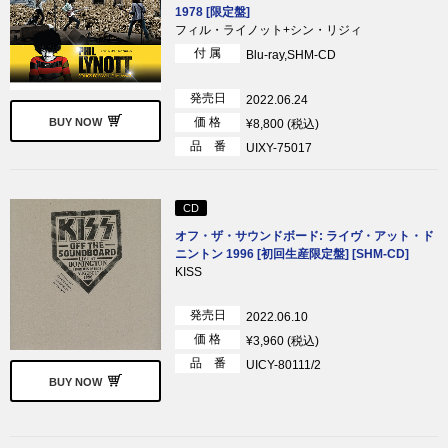
1978 [限定盤]
フィル・ライノット+シン・リジィ
付 属
Blu-ray,SHM-CD
発売日
2022.06.24
価 格
BUY NOW
¥8,800 (税込)
品 番
UIXY-75017
CD
オフ・ザ・サウンドボード: ライヴ・アット・ド
ニントン 1996 [初回生産限定盤] [SHM-CD]
KISS
発売日
2022.06.10
価 格
¥3,960 (税込)
品 番
UICY-80111/2
BUY NOW