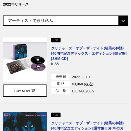
2022年リリース
CD
クリチャーズ・オブ・ザ・ナイト(暗黒の神話)
[40周年記念デラックス・エディション][限定盤]
[SHM-CD]
KISS
発売日
2022.11.18
価 格
¥3,960 (税込)
品 番
UICY-80208/9
BUY NOW
CD
クリチャーズ・オブ・ザ・ナイト(暗黒の神話)
[40周年記念エディション][通常盤] [SHM-CD]