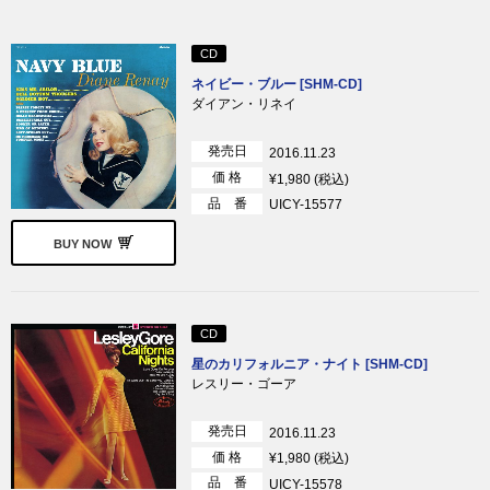
CD
ネイビー・ブルー [SHM-CD]
ダイアン・リネイ
発売日
2016.11.23
価 格
¥1,980 (税込)
品 番
UICY-15577
BUY NOW
CD
星のカリフォルニア・ナイト [SHM-CD]
レスリー・ゴーア
発売日
2016.11.23
価 格
¥1,980 (税込)
品 番
UICY-15578