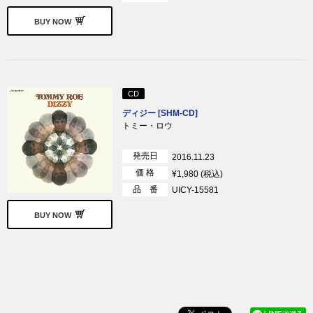
BUY NOW
CD
ディジー [SHM-CD]
トミー・ロウ
発売日
2016.11.23
価 格
¥1,980 (税込)
品 番
UICY-15581
BUY NOW