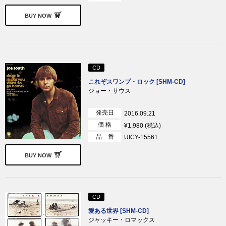
BUY NOW
CD
これぞスワンプ・ロック [SHM-CD]
ジョー・サウス
発売日
2016.09.21
価 格
¥1,980 (税込)
品 番
UICY-15561
BUY NOW
CD
愛ある世界 [SHM-CD]
ジャッキー・ロマックス