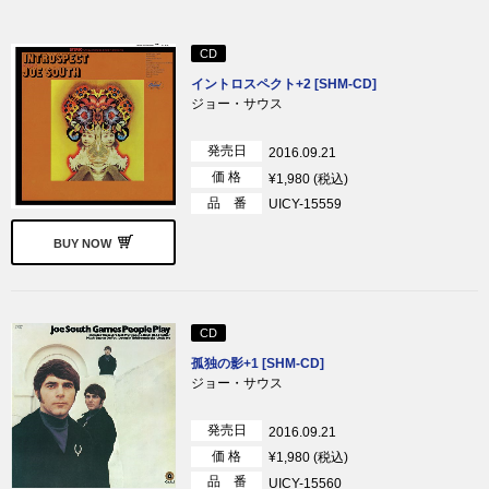
CD
イントロスペクト+2 [SHM-CD]
ジョー・サウス
発売日
2016.09.21
価 格
¥1,980 (税込)
品 番
UICY-15559
BUY NOW
CD
孤独の影+1 [SHM-CD]
ジョー・サウス
発売日
2016.09.21
価 格
¥1,980 (税込)
品 番
UICY-15560