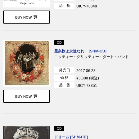
品 番
UICY-78349
BUY NOW
CD
星条旗よ永遠なれ！ [SHM-CD]
ニッティー・グリッティー・ダート・バンド
発売日
2017.06.28
価 格
¥3,388 (税込)
品 番
UICY-78351
BUY NOW
CD
ドリーム [SHM-CD]