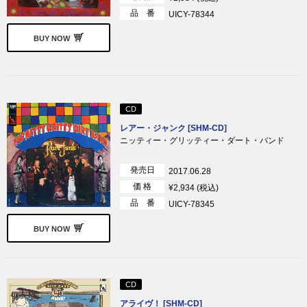
品 番
UICY-78344
BUY NOW
CD
レアー・ジャンク [SHM-CD]
ニッティー・グリッティー・ダート・バンド
発売日
2017.06.28
価 格
¥2,934 (税込)
品 番
UICY-78345
BUY NOW
CD
アライヴ！ [SHM-CD]