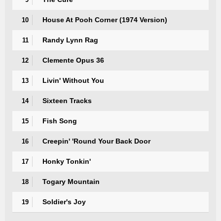
House At Pooh Corner (1974 Version)
10
Randy Lynn Rag
11
Clemente Opus 36
12
Livin' Without You
13
Sixteen Tracks
14
Fish Song
15
Creepin' 'Round Your Back Door
16
Honky Tonkin'
17
Togary Mountain
18
Soldier's Joy
19