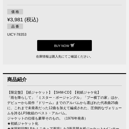
価 格
¥3,981 (税込)
品 番
UICY-78353
BUY NOW
在庫情報は購入先にてご確認ください。
商品紹介
【限定盤】【紙ジャケット】【SHM-CD】【初紙ジャケ化】
「雨を降らして」「ミスター・ボージャングル」「プー横丁の家」ほか、
デビューから前作『ドリーム』までのアルバムから選ばれた代表曲25曲
に、これまで未発表だった12曲を加えて編成された、圧倒的なヴォリュー
ムを誇るLP3枚組のベスト・アルバム。
ジャケットの仕様も豪華そのもの。（1976年発表）
★初紙ジャケット化
★米国初回盤LPをミニチュア再現した3面見開き紙ジャケット+インナー