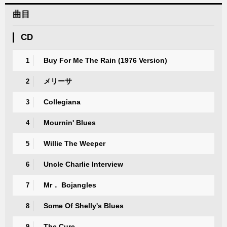
曲目
CD
Buy For Me The Rain (1976 Version)
1
メリーサ
2
Collegiana
3
Mournin' Blues
4
Willie The Weeper
5
Uncle Charlie Interview
6
Mr． Bojangles
7
Some Of Shelly's Blues
8
The Cure
9