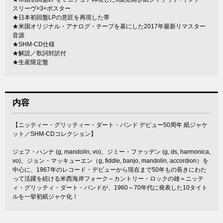
スリーヴ×3+ポスター
★日本初回盤LPの意匠を再現した帯
★米国オリジナル・アナログ・テープを基にした2017年最新リマスター
音源
★SHM-CD仕様
★解説／歌詞対訳付
★生産限定盤
内容
【ニッティー・グリッティー・ダート・バンド デビュー50周年 紙ジャケ
ット／SHM-CDコレクション】
ジェフ・ハンナ (g, mandolin, vo)、ジミー・ファッデン (g, ds, harmonica,
vo)、ジョン・マッキューエン（g, fiddle, banjo, mandolin, accordion）を
中心に、1967年のレコード・デビューから現在まで50年もの長きにわた
って活躍を続ける米西海岸フォーク～カントリー・ロックの雄＝ニッテ
ィ・グリッティ・ダート・バンドが、1960～70年代に発表した10タイト
ルを一挙初紙ジャケ化！