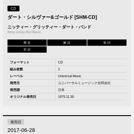
CD
ダート・シルヴァー&ゴールド [SHM-CD]
ニッティー・グリッティー・ダート・バンド
Nitty Gritty Dirt Band
限 定
解 説
歌 詞
対 訳
フォーマット
CD
組み枚数
2
レーベル
Universal Music
発売元
ユニバーサルミュージック合同会社
発売国
日本
オリジナル発売日
1975.11.30
発売日
2017-06-28