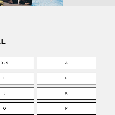
AL
0 - 9
A
E
F
J
K
O
P