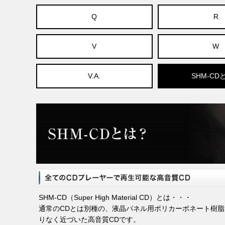
Q
R
V
W
V.A.
SHM-CD
SHM-CD（Super High Material CD）とは・・・
通常のCDとは別種の、液晶パネル用ポリカーボネート樹
りなく近づいた高音質CDです。