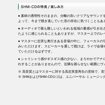
● 素材の透明性そのままの、分離の良いクリアなサウン
よって、今まで聴き逃していた音の存在に気づくこともあ
● オーディオで最も難しいといわれる低域の量感が引き
たように感じられることもありますが、マスター上でのレ
● マスターに忠実な奥行きある音場の中に、フォーカス
みいただけます。スピーカーを通して聴けば、ライヴ会場
ていただけるはずです。
● シャリシャリ感やギスギス感の少ない、まろやかでア
れすることがありませんので、近隣を困らせない範囲にヴ
※ 高音質とはマスターに対する高忠実度再生の意味で、
※ SHMおよびSHM-CDロゴは、ユニバーサル ミュー