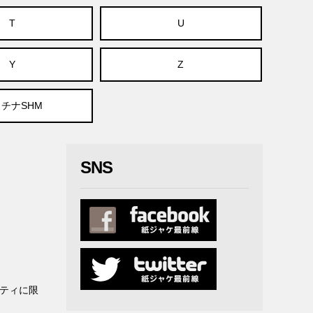
T
U
Y
Z
チナSHM
SNS
ティに限