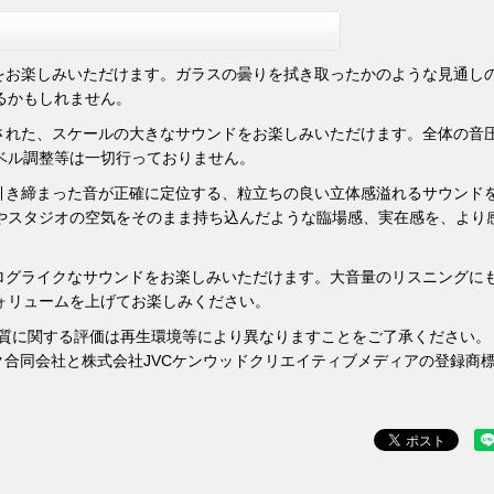
ドをお楽しみいただけます。ガラスの曇りを拭き取ったかのような見通し
るかもしれません。
出された、スケールの大きなサウンドをお楽しみいただけます。全体の音
ベル調整等は一切行っておりません。
の引き締まった音が正確に定位する、粒立ちの良い立体感溢れるサウンド
やスタジオの空気をそのまま持ち込んだような臨場感、実在感を、より
ナログライクなサウンドをお楽しみいただけます。大音量のリスニングに
ォリュームを上げてお楽しみください。
音質に関する評価は再生環境等により異なりますことをご了承ください。
ジック合同会社と株式会社JVCケンウッドクリエイティブメディアの登録商