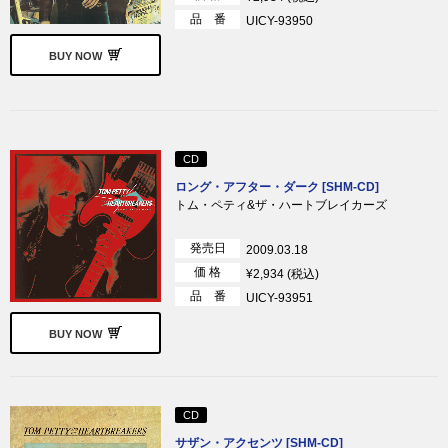
品 番
UICY-93950
BUY NOW
CD
ロング・アフター・ダーク [SHM-CD]
トム・ペティ&ザ・ハートブレイカーズ
発売日
2009.03.18
価 格
¥2,934 (税込)
品 番
UICY-93951
BUY NOW
CD
サザン・アクセンツ [SHM-CD]