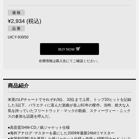
価 格
¥2,934 (税込)
品 番
UICY-93950
BUY NOW
在庫情報は購入先にてご確認ください。
商品紹介
米英のLPチャートでそれぞれ5位、32位まで上昇、トップ20ヒットを記録
した1以下、バラエティに富んだ楽曲が並ぶ81年の傑作。当時、絶大な人
気を誇っていたフリートウッド・マックの歌姫、スティーヴィー・ニック
スの参加も話題を呼んだ。
●高音質SHM-CD／紙ジャケット仕様
●海外アナログ･マスターを基にした2009年最新24bitリマスター
●米国初回盤LPを再現した紙ジャケット仕様＋内袋＋4P歌詞カード／シリ