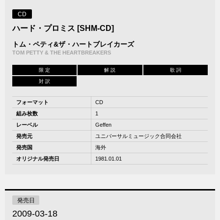
CD
ハード・プロミス [SHM-CD]
トム・ペティ&ザ・ハートブレイカーズ
TOM PETTY & THE HEARTBREAKERS
限 定
解 説
歌 詞
対 訳
フォーマット
CD
組み枚数
1
レーベル
Geffen
発売元
ユニバーサルミュージック合同会社
発売国
海外
オリジナル発売日
1981.01.01
発売日
2009-03-18