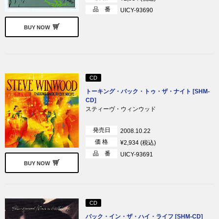
品 番
UICY-93690
BUY NOW
CD
トーキング・バック・トゥ・ザ・ナイト [SHM-
CD]
スティーヴ・ウィンウッド
発売日
2008.10.22
価 格
¥2,934 (税込)
品 番
UICY-93691
BUY NOW
CD
バック・イン・ザ・ハイ・ライフ [SHM-CD]