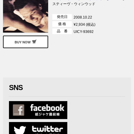
スティーヴ・ウィンウッド
発売日
2008.10.22
価 格
¥2,934 (税込)
品 番
UICY-93692
BUY NOW
SNS