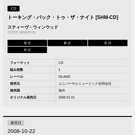
CD
トーキング・バック・トゥ・ザ・ナイト [SHM-CD]
スティーヴ・ウィンウッド
STEVE WINWOOD
限 定
解 説
歌 詞
対 訳
フォーマット
CD
組み枚数
1
レーベル
ISLAND
発売元
ユニバーサルミュージック合同会社
発売国
海外
オリジナル発売日
2000.01.01
発売日
2008-10-22