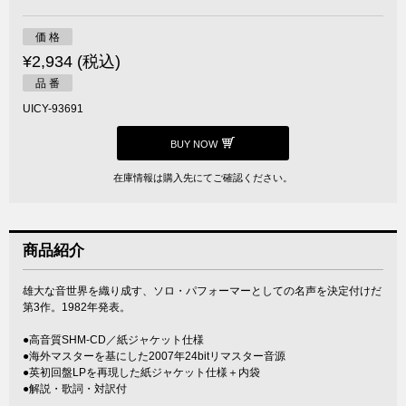
価 格
¥2,934 (税込)
品 番
UICY-93691
BUY NOW
在庫情報は購入先にてご確認ください。
商品紹介
雄大な音世界を織り成す、ソロ・パフォーマーとしての名声を決定付けだ
第3作。1982年発表。
●高音質SHM-CD／紙ジャケット仕様
●海外マスターを基にした2007年24bitリマスター音源
●英初回盤LPを再現した紙ジャケット仕様＋内袋
●解説・歌詞・対訳付