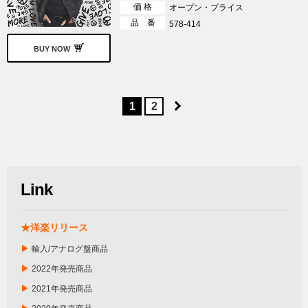
価 格
オープン・プライス
品 番
578-414
BUY NOW
1
2
Link
★洋楽リリース
▶
輸入/アナログ盤商品
▶
2022年発売商品
▶
2021年発売商品