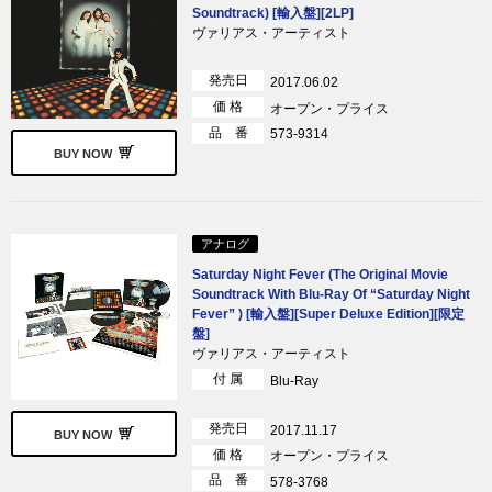
Soundtrack) [輸入盤][2LP]
ヴァリアス・アーティスト
発売日
2017.06.02
価 格
オープン・プライス
品 番
573-9314
BUY NOW
アナログ
Saturday Night Fever (The Original Movie
Soundtrack With Blu-Ray Of “Saturday Night
Fever” ) [輸入盤][Super Deluxe Edition][限定
盤]
ヴァリアス・アーティスト
付 属
Blu-Ray
発売日
2017.11.17
BUY NOW
価 格
オープン・プライス
品 番
578-3768