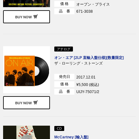
価 格
オープン・プライス
品 番
671-3038
BUY NOW
アナログ
オン・エア [2LP 直輸入盤仕様][数量限定]
ザ・ローリング・ストーンズ
発売日
2017.12.01
価 格
¥5,500 (税込)
品 番
UIJY-75071/2
BUY NOW
CD
McCartney [輸入盤]