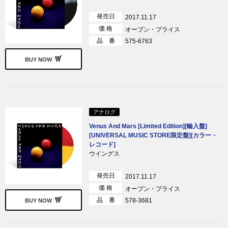
発売日
2017.11.17
価 格
オープン・プライス
品 番
575-6763
BUY NOW
アナログ
Venus And Mars [Limited Edition][輸入盤]
[UNIVERSAL MUSIC STORE限定盤][カラー・
レコード]
ウイングス
発売日
2017.11.17
価 格
オープン・プライス
品 番
578-3681
BUY NOW