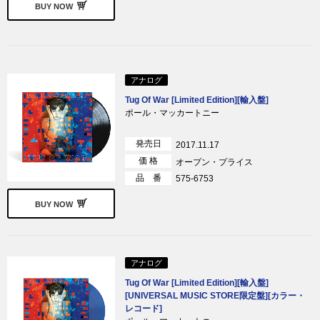
BUY NOW
アナログ
Tug Of War [Limited Edition][輸入盤]
ポール・マッカートニー
発売日
2017.11.17
価 格
オープン・プライス
品 番
575-6753
BUY NOW
アナログ
Tug Of War [Limited Edition][輸入盤]
[UNIVERSAL MUSIC STORE限定盤][カラー・
レコード]