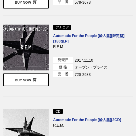
品 番
578-3678
BUY NOW
アナログ
Automatic For the People [輸入盤][限定盤]
[180gLP]
R.E.M.
発売日
2017.11.10
価 格
オープン・プライス
品 番
720-2983
BUY NOW
CD
Automatic For the People [輸入盤][2CD]
R.E.M.