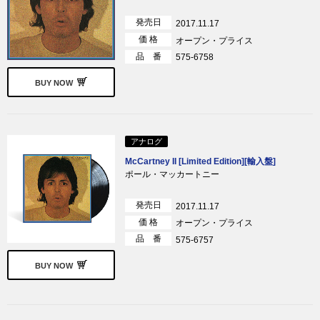
発売日
2017.11.17
価 格
オープン・プライス
品 番
575-6758
BUY NOW
アナログ
McCartney II [Limited Edition][輸入盤]
ポール・マッカートニー
発売日
2017.11.17
価 格
オープン・プライス
品 番
575-6757
BUY NOW