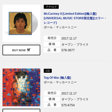
アナログ
McCartney II [Limited Edition][輸入盤]
[UNIVERSAL MUSIC STORE限定盤][カラー・
レコード]
ポール・マッカートニー
発売日
2017.11.17
価 格
オープン・プライス
品 番
578-3677
BUY NOW
CD
Tug Of War [輸入盤]
ポール・マッカートニー
発売日
2017.11.17
価 格
オープン・プライス
品 番
575-6754