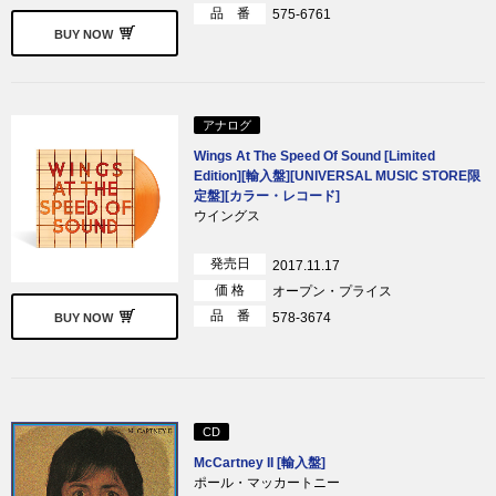
品 番
575-6761
BUY NOW
アナログ
Wings At The Speed Of Sound [Limited
Edition][輸入盤][UNIVERSAL MUSIC STORE限
定盤][カラー・レコード]
ウイングス
発売日
2017.11.17
価 格
オープン・プライス
品 番
578-3674
BUY NOW
CD
McCartney II [輸入盤]
ポール・マッカートニー