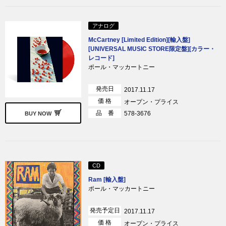
アナログ
McCartney [Limited Edition][輸入盤]
[UNIVERSAL MUSIC STORE限定盤][カラー・
レコード]
ポール・マッカートニー
発売日
2017.11.17
価 格
オープン・プライス
品 番
578-3676
BUY NOW
CD
Ram [輸入盤]
ポール・マッカートニー
発売予定日
2017.11.17
価 格
オープン・プライス