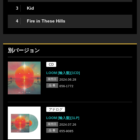
Kid
3
Fire in These Hills
4
別バージョン
CD
LOOM [輸入盤][1CD]
発売日
2024.06.28
品 番
656-1772
アナログ
LOOM [輸入盤][1LP]
発売日
2024.07.26
品 番
655-9085