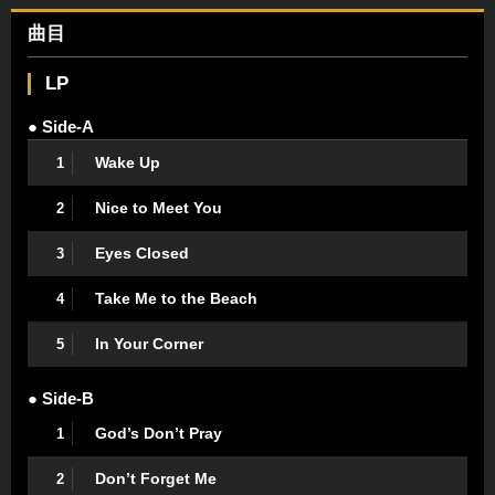
曲目
LP
● Side-A
Wake Up
1
Nice to Meet You
2
Eyes Closed
3
Take Me to the Beach
4
In Your Corner
5
● Side-B
God’s Don’t Pray
1
Don’t Forget Me
2