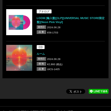
アナログ
LOOM [輸入盤][1LP][UNIVERSAL MUSIC STORE限定
盤][Neon Pink Vinyl]
発売日
2024.06.28
品 番
656-1703
CD
ルーム
発売日
2024.06.28
価 格
¥2,860 (税込)
品 番
UICS-1405