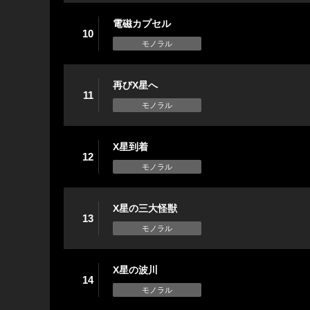
電磁カプセル
10
モノラル
再びX星へ
11
モノラル
X星到着
12
モノラル
X星の三大怪獣
13
モノラル
X星の波川
14
モノラル