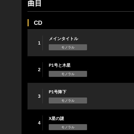
曲目
CD
メインタイトル
1
モノラル
P1号と木星
2
モノラル
P1号降下
3
モノラル
X星の謎
4
モノラル