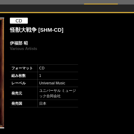
CD
怪獣大戦争 [SHM-CD]
伊福部 昭
Various Artists
フォーマット
CD
組み枚数
1
レーベル
Universal Music
ユニバーサル ミュージ
発売元
ック合同会社
発売国
日本