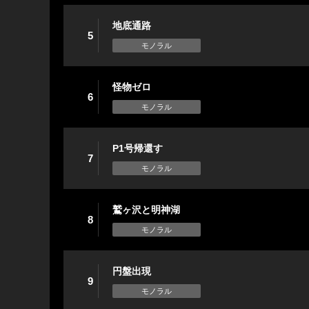
地底通路
5
モノラル
怪物ゼロ
6
モノラル
P1号帰還す
7
モノラル
鷲ヶ沢と明神湖
8
モノラル
円盤出現
9
モノラル