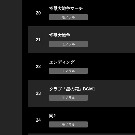
怪獣大戦争マーチ
20
モノラル
怪獣大戦争
21
モノラル
エンディング
22
モノラル
クラブ「星の花」BGM1
23
モノラル
同2
24
モノラル