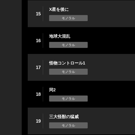
X星を後に
15
モノラル
地球大混乱
16
モノラル
怪物コントロール1
17
モノラル
同2
18
モノラル
三大怪獣の猛威
19
モノラル