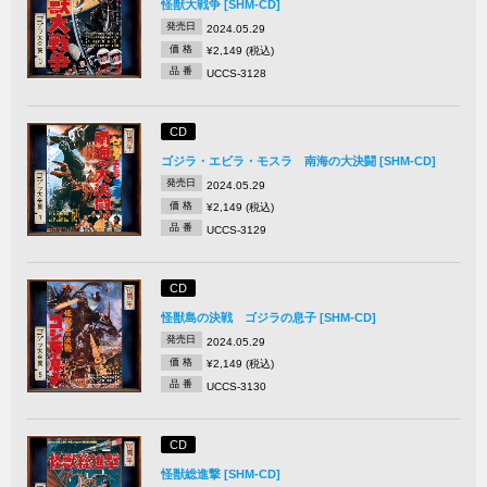
怪獣大戦争 [SHM-CD]
発売日
2024.05.29
価 格
¥2,149 (税込)
品 番
UCCS-3128
CD
ゴジラ・エビラ・モスラ 南海の大決闘 [SHM-CD]
発売日
2024.05.29
価 格
¥2,149 (税込)
品 番
UCCS-3129
CD
怪獣島の決戦 ゴジラの息子 [SHM-CD]
発売日
2024.05.29
価 格
¥2,149 (税込)
品 番
UCCS-3130
CD
怪獣総進撃 [SHM-CD]