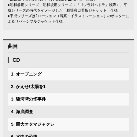
●昭和前期シリーズ、昭和後期シリーズ（『ゴジラ対ヘドラ』以降）、平
成シリーズの時代をイメージした「劇場窓口看板ジャケット」仕様
●平成シリーズは2バージョン（写真・イラストレーション）のポスターに
よるリバーシブルジャケット仕様
曲目
CD
1. オープニング
2. かえせ!太陽を1
3. 駿河湾の怪事件
4. 海底調査
5. 巨大オタマジャクシ
6. 水中の恐怖