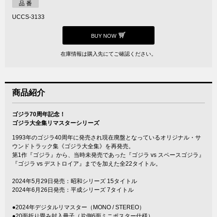
品 番
UCCS-3133
BUY NOW
在庫情報は購入先にてご確認ください。
商品紹介
ゴジラ70周年記念！
ゴジラ大全集リマスターシリーズ
1993年のゴジラ40周年に発売され現在廃盤となっているオリジナル・サ
ウンドトラック集《ゴジラ大全集》を再発売。
第1作『ゴジラ』から、当時未発売であった『ゴジラ vs スペースゴジラ』
『ゴジラ vs デストロイア』までを加えた全22タイトル。
2024年5月29日発売：昭和シリーズ 15タイトル
2024年6月26日発売：平成シリーズ 7タイトル
●2024年デジタルリマスター（MONO / STEREO）
●20面折り畳み封入冊子（片側6面ミニポスター仕様）