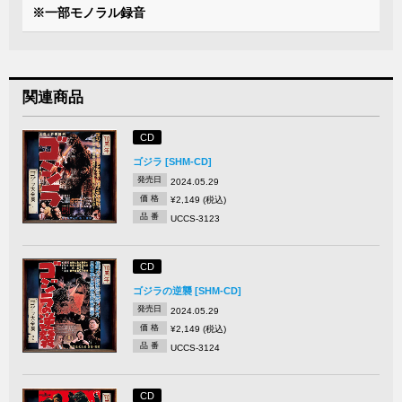
※一部モノラル録音
関連商品
CD
ゴジラ [SHM-CD]
発売日
2024.05.29
価 格
¥2,149 (税込)
品 番
UCCS-3123
CD
ゴジラの逆襲 [SHM-CD]
発売日
2024.05.29
価 格
¥2,149 (税込)
品 番
UCCS-3124
CD