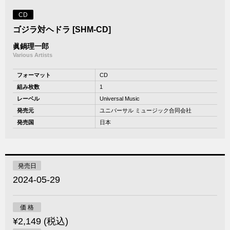
CD
ゴジラ対ヘドラ [SHM-CD]
眞鍋理一郎
Various Artists
フォーマット
CD
組み枚数
1
レーベル
Universal Music
発売元
ユニバーサル ミュージック合同会社
発売国
日本
発売日
2024-05-29
価 格
¥2,149 (税込)