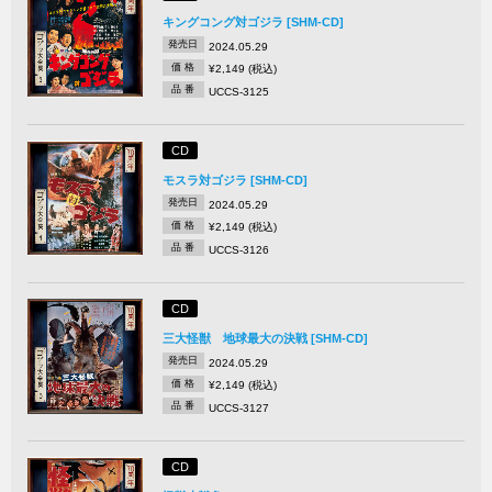
キングコング対ゴジラ [SHM-CD]
発売日
2024.05.29
価 格
¥2,149 (税込)
品 番
UCCS-3125
CD
モスラ対ゴジラ [SHM-CD]
発売日
2024.05.29
価 格
¥2,149 (税込)
品 番
UCCS-3126
CD
三大怪獣 地球最大の決戦 [SHM-CD]
発売日
2024.05.29
価 格
¥2,149 (税込)
品 番
UCCS-3127
CD