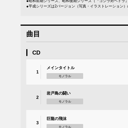
●昭和前期シリーズ、昭和後期シリーズ（『ゴジラ対ヘドラ
●平成シリーズは2バージョン（写真・イラストレーション
曲目
CD
メインタイトル
1
モノラル
岩戸島の闘い
2
モノラル
巨龍の飛沫
3
モノラル