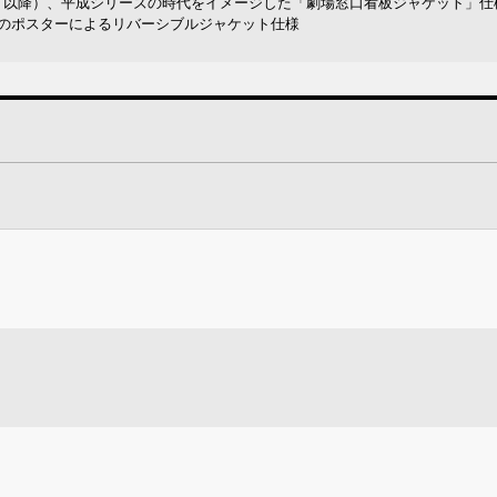
』以降）、平成シリーズの時代をイメージした「劇場窓口看板ジャケット」仕
）のポスターによるリバーシブルジャケット仕様