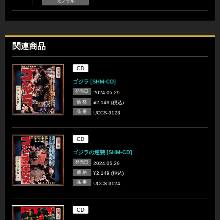
モノラル
関連商品
CD
ゴジラ [SHM-CD]
発売日
2024.05.29
価 格
¥2,149 (税込)
品 番
UCCS-3123
CD
ゴジラの逆襲 [SHM-CD]
発売日
2024.05.29
価 格
¥2,149 (税込)
品 番
UCCS-3124
CD