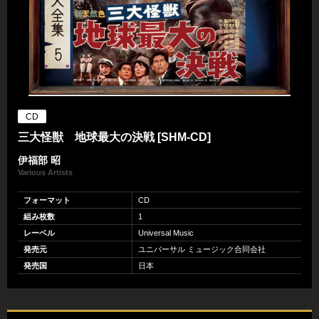
CD
三大怪獣 地球最大の決戦 [SHM-CD]
伊福部 昭
Various Artists
フォーマット
CD
組み枚数
1
レーベル
Universal Music
発売元
ユニバーサル ミュージック合同会社
発売国
日本