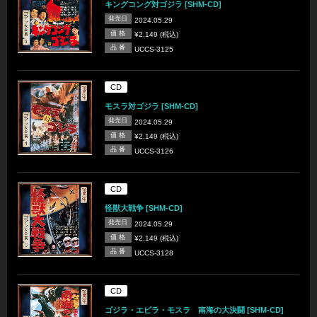
キングコング対ゴジラ [SHM-CD]
発売日
2024.05.29
価 格
¥2,149 (税込)
品 番
UCCS-3125
CD
モスラ対ゴジラ [SHM-CD]
発売日
2024.05.29
価 格
¥2,149 (税込)
品 番
UCCS-3126
CD
怪獣大戦争 [SHM-CD]
発売日
2024.05.29
価 格
¥2,149 (税込)
品 番
UCCS-3128
CD
ゴジラ・エビラ・モスラ 南海の大決闘 [SHM-CD]