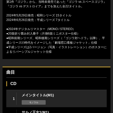
第1作『ゴジラ』から、当時未発売であった『ゴジラ vs スペースゴジラ』
『ゴジラ vs デストロイア』までを加えた全22タイトル。
2024年5月29日発売：昭和シリーズ 15タイトル
2024年6月26日発売：平成シリーズ 7タイトル
●2024年デジタルリマスター（MONO / STEREO）
●20面折り畳み封入冊子（片側6面ミニポスター仕様）
●昭和前期シリーズ、昭和後期シリーズ（『ゴジラ対ヘドラ』以降）、平
成シリーズの時代をイメージした「劇場窓口看板ジャケット」仕様
●平成シリーズは2バージョン（写真・イラストレーション）のポスターに
よるリバーシブルジャケット仕様
曲目
CD
メインタイトル(M1)
1
モノラル
サルノ王女1(M1)