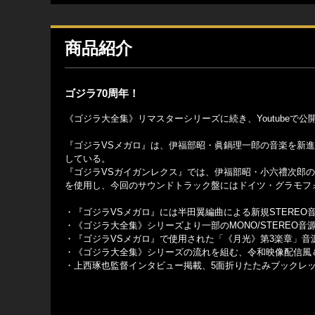
商品紹介
ゴジラ70周年！
《ゴジラ大全集》リマスターシリーズに続き、Youtubeで
『ゴジラVSメガロ』は、伊福部昭・眞鍋理一郎の音楽を新
している。
『ゴジラVSガイガンレクス』では、伊福部昭・小六禮次郎
を使用し、今回のサウンドトラック盤にはドイツ・グラモフ
・『ゴジラVSメガロ』には半田翼編曲による新規STEREO
・《ゴジラ大全集》シリーズより一部のMONO/STEREO音
・『ゴジラVSメガロ』で使用された「《月光》第3楽章」音
・《ゴジラ大全集》シリーズの流れを組む、令和映像配信風
・上西琢也監督インタビュー掲載、5面折りたたみブックレ