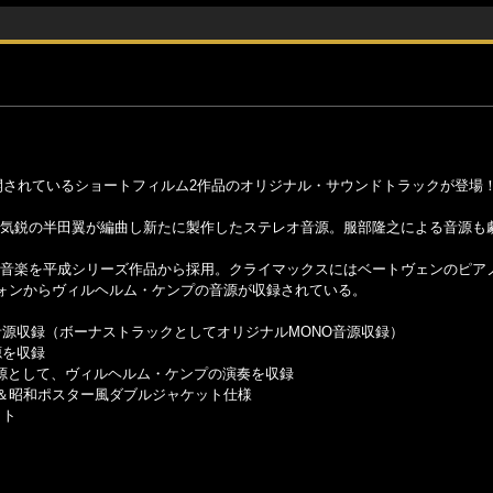
公開されているショートフィルム2作品のオリジナル・サウンドトラックが登場
進気鋭の半田翼が編曲し新たに製作したステレオ音源。服部隆之による音源も
の音楽を平成シリーズ作品から採用。クライマックスにはベートヴェンのピア
ォンからヴィルヘルム・ケンプの音源が収録されている。
音源収録（ボーナストラックとしてオリジナルMONO音源収録）
源を収録
源として、ヴィルヘルム・ケンプの演奏を収録
＆昭和ポスター風ダブルジャケット仕様
ット