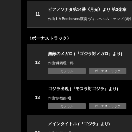
ピアノソナタ第14番《月光》より 第3楽章
11
作曲:L.V.Beethoven/演奏:ヴィルヘルム・ケンプ
〈ボーナストラック〉
無敵のメガロ (『ゴジラ対メガロ』より)
12
作曲:眞鍋理一郎
モノラル
ボーナストラック
ゴジラ出現 (『モスラ対ゴジラ』より)
13
作曲:伊福部 昭
モノラル
ボーナストラック
メインタイトル (『ゴジラ』より)