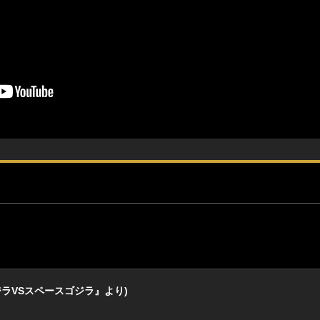
Area『ゴジラVSスペースゴジラ』より)