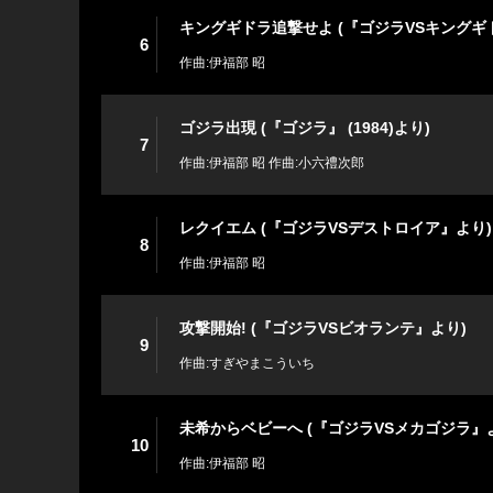
キングギドラ追撃せよ (『ゴジラVSキングギ
6
作曲:伊福部 昭
ゴジラ出現 (『ゴジラ』 (1984)より)
7
作曲:伊福部 昭 作曲:小六禮次郎
レクイエム (『ゴジラVSデストロイア』より)
8
作曲:伊福部 昭
攻撃開始! (『ゴジラVSビオランテ』より)
9
作曲:すぎやまこういち
未希からベビーへ (『ゴジラVSメカゴジラ』
10
作曲:伊福部 昭