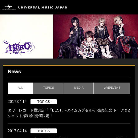
News
ALL
TOPICS
MEDIA
LIVE/EVENT
2017.04.14
TOPICS
タワーレコード横浜店『「BEST」-タイムカプセル-』発売記念 トーク＆2
ショット撮影会 開催決定！
2017.04.14
TOPICS