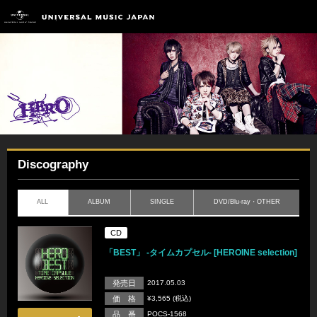
Discography
ALL
ALBUM
SINGLE
DVD/Blu-ray・OTHER
CD
「BEST」 -タイムカプセル- [HEROINE selection]
発売日
2017.05.03
価 格
¥3,565 (税込)
品 番
POCS-1568