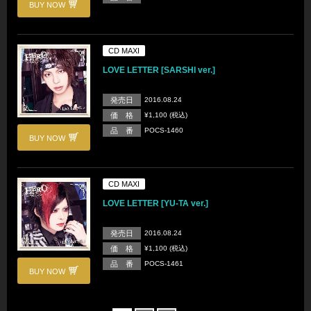
BUY NOW
CD MAXI
LOVE LETTER [SARSHI ver.]
発売日
2016.08.24
価 格
¥1,100 (税込)
品 番
POCS-1460
BUY NOW
CD MAXI
LOVE LETTER [YU-TA ver.]
発売日
2016.08.24
価 格
¥1,100 (税込)
品 番
POCS-1461
BUY NOW