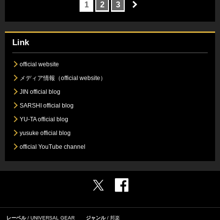
1
2
3
Link
official website
メディア情報（official website）
JIN official blog
SARSHI official blog
YU-TA official blog
yusuke official blog
official YouTube channel
レーベル
UNIVERSAL GEAR
ジャンル
邦楽