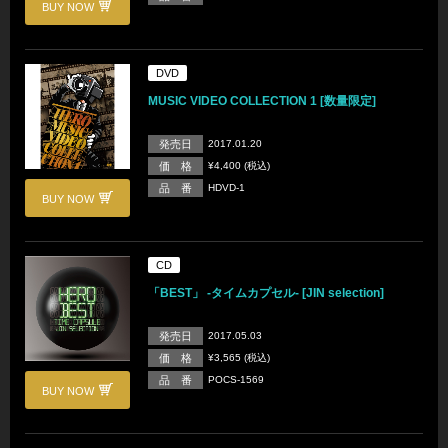
BUY NOW
DVD
MUSIC VIDEO COLLECTION 1 [数量限定]
発売日
2017.01.20
価 格
¥4,400 (税込)
品 番
HDVD-1
BUY NOW
CD
「BEST」 -タイムカプセル- [JIN selection]
発売日
2017.05.03
価 格
¥3,565 (税込)
品 番
POCS-1569
BUY NOW