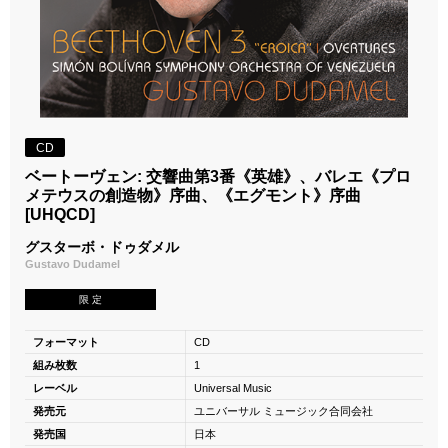
CD
ベートーヴェン: 交響曲第3番《英雄》、バレエ《プロ
メテウスの創造物》序曲、《エグモント》序曲
[UHQCD]
グスターボ・ドゥダメル
Gustavo Dudamel
限 定
フォーマット
CD
組み枚数
1
レーベル
Universal Music
発売元
ユニバーサル ミュージック合同会社
発売国
日本