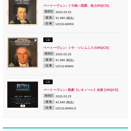
ベートーヴェン: ミサ曲ハ長調、他 [UHQCD]
発売日
2020.03.25
価 格
¥1,980 (税込)
品 番
UCCG-90859
CD
ベートーヴェン: ミサ・ソレムニス [UHQCD]
発売日
2020.03.25
価 格
¥1,980 (税込)
品 番
UCCG-90860
CD
ベートーヴェン: 歌劇《レオノーレ》全曲 [UHQCD]
発売日
2020.03.25
価 格
¥2,640 (税込)
品 番
UCCG-90861/2