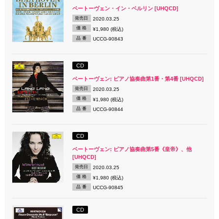
ベートーヴェン・イン・ベルリン [UHQCD]
発売日
2020.03.25
価 格
¥1,980 (税込)
品 番
UCCG-90843
CD
ベートーヴェン: ピアノ協奏曲第1番・第4番 [UHQCD]
発売日
2020.03.25
価 格
¥1,980 (税込)
品 番
UCCG-90844
CD
ベートーヴェン: ピアノ協奏曲第5番《皇帝》、他
[UHQCD]
発売日
2020.03.25
価 格
¥1,980 (税込)
品 番
UCCG-90845
CD