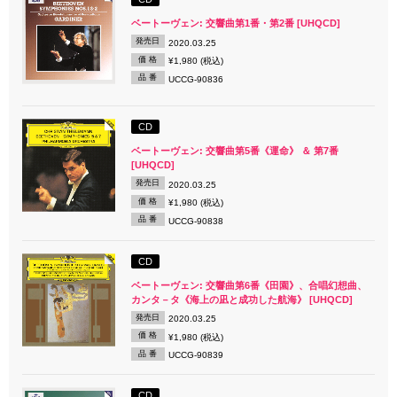
ベートーヴェン: 交響曲第1番・第2番 [UHQCD]
発売日
2020.03.25
価 格
¥1,980 (税込)
品 番
UCCG-90836
CD
ベートーヴェン: 交響曲第5番《運命》 ＆ 第7番
[UHQCD]
発売日
2020.03.25
価 格
¥1,980 (税込)
品 番
UCCG-90838
CD
ベートーヴェン: 交響曲第6番《田園》、合唱幻想曲、
カンタ－タ《海上の凪と成功した航海》 [UHQCD]
発売日
2020.03.25
価 格
¥1,980 (税込)
品 番
UCCG-90839
CD