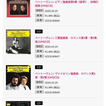
ベートーヴェン: ピアノ協奏曲第5番《皇帝》、合唱幻
想曲 [UHQCD]
発売日
2020.03.25
価 格
¥1,980 (税込)
品 番
UCCG-90846
CD
ベートーヴェン: 三重協奏曲、ロマンス第1番・第2番、
他 [UHQCD]
発売日
2020.03.25
価 格
¥1,980 (税込)
品 番
UCCG-90847
CD
ベートーヴェン: ヴァイオリン協奏曲、ロマンス第1
番・第2番 [UHQCD]
発売日
2020.03.25
価 格
¥1,980 (税込)
品 番
UCCG-90848
CD