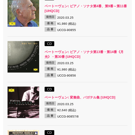
ベートーヴェン: ピアノ・ソナタ第4番、第9番～第11番
[UHQCD]
発売日
2020.03.25
価 格
¥1,980 (税込)
品 番
UCCG-90855
CD
ベートーヴェン: ピアノ・ソナタ第13番・第14番《月
光》・第30番 [UHQCD]
発売日
2020.03.25
価 格
¥1,980 (税込)
品 番
UCCG-90856
CD
ベートーヴェン: 変奏曲、バガテル集 [UHQCD]
発売日
2020.03.25
価 格
¥2,640 (税込)
品 番
UCCG-90857/8
CD