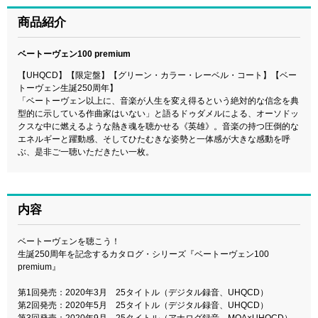
商品紹介
ベートーヴェン100 premium
【UHQCD】【限定盤】【グリーン・カラー・レーベル・コート】【ベー
トーヴェン生誕250周年】
「ベートーヴェン以上に、音楽が人生を変え得るという絶対的な信念を典
型的に示している作曲家はいない」と語るドゥダメルによる、オーソドッ
クスな中に燃えるような熱き魂を聴かせる《英雄》。音楽の持つ圧倒的な
エネルギーと躍動感、そしてひたむきな姿勢と一体感が大きな感動を呼
ぶ、是非ご一聴いただきたい一枚。
内容
ベートーヴェンを聴こう！
生誕250周年を記念するカタログ・シリーズ『ベートーヴェン100
premium』
第1回発売：2020年3月 25タイトル（デジタル録音、UHQCD）
第2回発売：2020年5月 25タイトル（デジタル録音、UHQCD）