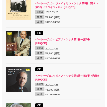
ベートーヴェン: ヴァイオリン・ソナタ第5番《春》・
第9番《クロイツェル》 [UHQCD]
発売日
2020.03.25
価 格
¥1,980 (税込)
品 番
UCCG-90852
CD
ベートーヴェン: ピアノ・ソナタ第1番～第3番
[UHQCD]
発売日
2020.03.25
価 格
¥1,980 (税込)
品 番
UCCG-90853
CD
ベートーヴェン: ピアノ・ソナタ第5番～第8番《悲愴》
[UHQCD]
発売日
2020.03.25
価 格
¥1,980 (税込)
品 番
UCCG-90854
CD