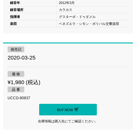
録音年
2012年3月
録音場所
カラカス
指揮者
グスターボ・ドゥダメル
楽団
ベネズエラ・シモン・ボリバル交響楽団
発売日
2020-03-25
価 格
¥1,980 (税込)
品 番
UCCG-90837
BUY NOW
在庫情報は購入先にてご確認ください。