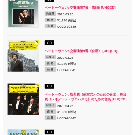
ベートーヴェン: 交響曲第7番・第8番 [UHQCD]
発売日
2020.03.25
価 格
¥1,980 (税込)
品 番
UCCG-90840
CD
ベートーヴェン: 交響曲第9番《合唱》 [UHQCD]
発売日
2020.03.25
価 格
¥1,980 (税込)
品 番
UCCG-90841
CD
ベートーヴェン: 祝典劇《献堂式》のための音楽、舞台
劇《レオノーレ・プロハスカ》のための音楽 [UHQCD]
発売日
2020.03.25
価 格
¥1,980 (税込)
品 番
UCCG-90842
CD