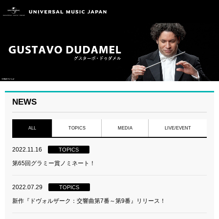
NEWS
ALL
TOPICS
MEDIA
LIVE/EVENT
2022.11.16
TOPICS
第65回グラミー賞︎ノミネート！
2022.07.29
TOPICS
新作『ドヴォルザーク：交響曲第7番～第9番』リリース！