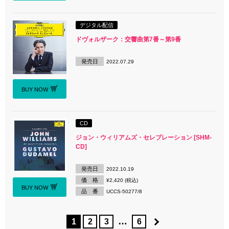
デジタル配信
ドヴォルザーク：交響曲第7番～第9番
発売日
2022.07.29
BUY NOW
CD
ジョン・ウィリアムズ・セレブレーション [SHM-
CD]
発売日
2022.10.19
価 格
¥2,420 (税込)
BUY NOW
品 番
UCCS-50277/8
…
1
2
3
6