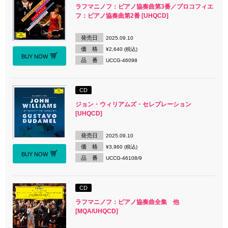
ラフマニノフ：ピアノ協奏曲第3番／プロコフィエ
フ：ピアノ協奏曲第2番 [UHQCD]
発売日
2025.09.10
価 格
¥2,640 (税込)
BUY NOW
品 番
UCCG-46098
CD
ジョン・ウィリアムズ・セレブレーション
[UHQCD]
発売日
2025.09.10
価 格
¥3,960 (税込)
BUY NOW
品 番
UCCG-46108/9
CD
ラフマニノフ：ピアノ協奏曲全集 他
[MQA/UHQCD]