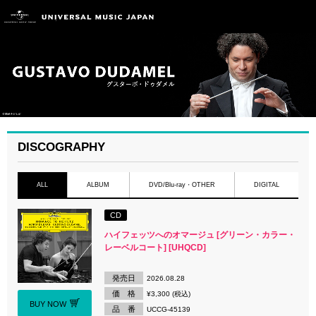
DISCOGRAPHY
ALL
ALBUM
DVD/Blu-ray・OTHER
DIGITAL
CD
ハイフェッツへのオマージュ [グリーン・カラー・
レーベルコート] [UHQCD]
発売日
2026.08.28
価 格
¥3,300 (税込)
BUY NOW
品 番
UCCG-45139