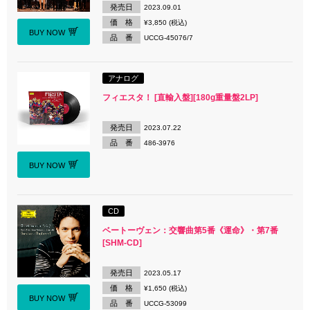
発売日
2023.09.01
価 格
¥3,850 (税込)
BUY NOW
品 番
UCCG-45076/7
アナログ
フィエスタ！ [直輸入盤][180g重量盤2LP]
発売日
2023.07.22
品 番
486-3976
BUY NOW
CD
ベートーヴェン：交響曲第5番《運命》・第7番
[SHM-CD]
発売日
2023.05.17
価 格
¥1,650 (税込)
BUY NOW
品 番
UCCG-53099