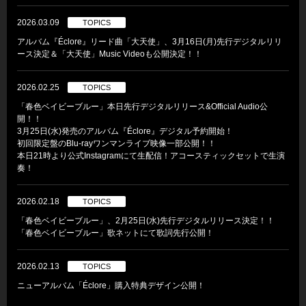
2026.03.09
TOPICS
アルバム『Éclore』リード曲「大天使」、3月16日(月)先行デジタルリリ
ース決定＆「大天使」Music Videoも公開決定！！
2026.02.25
TOPICS
「春色ベイビーブルー」本日先行デジタルリリース&Official Audio公
開！！
3月25日(水)発売のアルバム『Éclore』デジタル予約開始！
初回限定盤のBlu-rayワンマンライブ映像一部公開！！
本日21時より公式Instagramにて生配信！アコースティックセットで生演
奏！
2026.02.18
TOPICS
「春色ベイビーブルー」、2月25日(水)先行デジタルリリース決定！！
「春色ベイビーブルー」歌ネットにて歌詞先行公開！
2026.02.13
TOPICS
ニューアルバム「Éclore」購入特典デザイン公開！