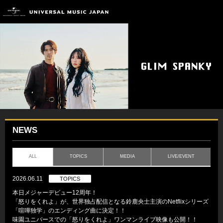
NEWS
ALL
TOPICS
MEDIA
LIVE/EVENT
2026.06.11
TOPICS
本日メジャーデビュー12周年！
「怒りをくれよ」が、世界独占配信となる鈴鹿央士主演のNetflixシリーズ
「喧嘩独学」のエンディング曲に決定！！
味園ユニバースでの「怒りをくれよ」ワンマンライブ映像も公開！！