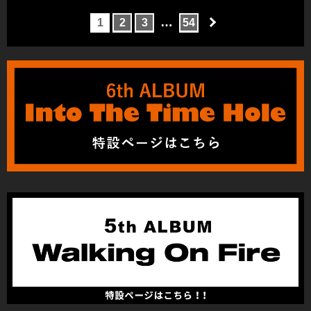
…
1
2
3
54