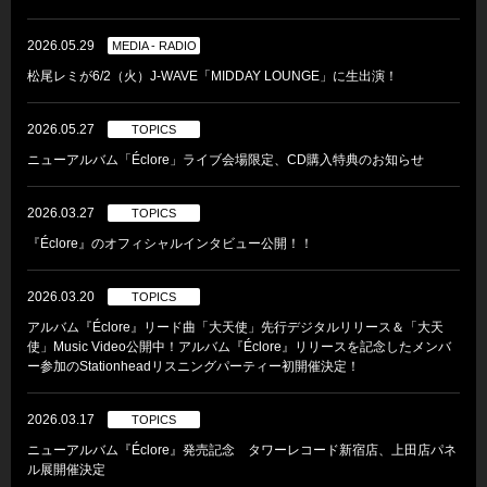
2026.05.29
MEDIA - RADIO
松尾レミが6/2（火）J-WAVE「MIDDAY LOUNGE」に生出演！
2026.05.27
TOPICS
ニューアルバム「Éclore」ライブ会場限定、CD購入特典のお知らせ
2026.03.27
TOPICS
『Éclore』のオフィシャルインタビュー公開！！
2026.03.20
TOPICS
アルバム『Éclore』リード曲「大天使」先行デジタルリリース＆「大天
使」Music Video公開中！アルバム『Éclore』リリースを記念したメンバ
ー参加のStationheadリスニングパーティー初開催決定！
2026.03.17
TOPICS
ニューアルバム『Éclore』発売記念 タワーレコード新宿店、上田店パネ
ル展開催決定