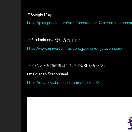
▼Google Play
https://play.google.com/store/apps/details?id=com.stationh
〈Stationheadの使い方ガイド〉
https://www.universal-music.co.jp/other/umjstationhead/
〈イベント参加の際はこちらのURLをタップ〉
umsicjapan Stationhead
https://share.stationhead.com/k6hpblcjr00r