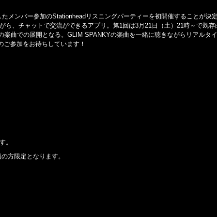
記念したメンバー参加のStationheadリスニングパーティーを初開催することが決
聴きながら、チャットで交流ができるアプリ。第1回は3月21日（土）21時～で既
からの楽曲での展開となる。GLIM SPANKYの楽曲を一緒に聴きながらリアルタ
のご参加をお待ちしています！
です。
ium会員の方限定となります。