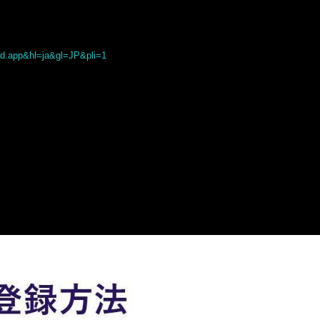
ead.app&hl=ja&gl=JP&pli=1