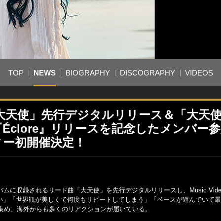
TOP
NEWS
BIOGRAPHY
DISCOGRAPHY
VIDEOS
曲「大天使」先行デジタルリリース＆「大天
バム『Éclore』リリースを記念したメンバー
ティー初開催決定！
バムに収録されるリード曲「大天使」を先行デジタルリリースし、Music Vid
がない」「世界観が美しくて何度もリピートしてしまう」「ベースが遊んでいて
集め、海外からも多くのリアクションが届いている。