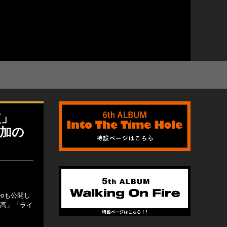
使」
参加の
eoも公開し
最高」「ライ