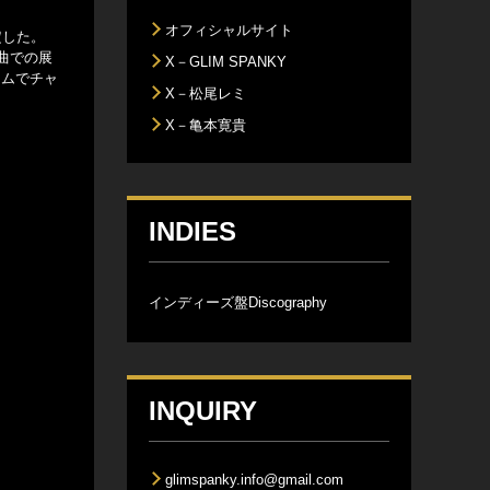
オフィシャルサイト
定した。
存曲での展
X－GLIM SPANKY
イムでチャ
X－松尾レミ
X－亀本寛貴
INDIES
インディーズ盤Discography
INQUIRY
glimspanky.info@gmail.com