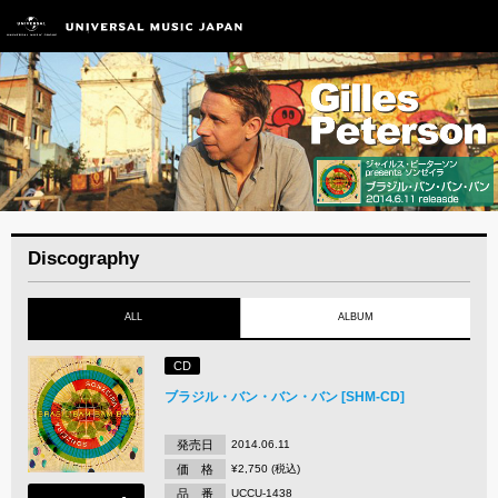
Discography
ALL
ALBUM
CD
ブラジル・バン・バン・バン [SHM-CD]
発売日
2014.06.11
価 格
¥2,750 (税込)
品 番
UCCU-1438