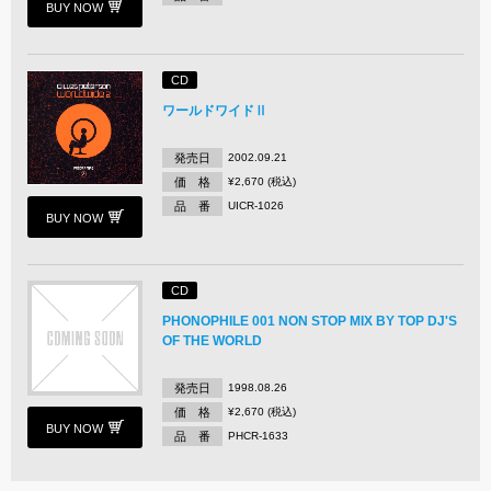
BUY NOW
CD
ワールドワイドⅡ
発売日
2002.09.21
価 格
¥2,670 (税込)
品 番
UICR-1026
BUY NOW
CD
PHONOPHILE 001 NON STOP MIX BY TOP DJ'S
OF THE WORLD
発売日
1998.08.26
価 格
¥2,670 (税込)
BUY NOW
品 番
PHCR-1633