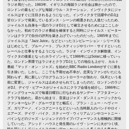
ラジオ局だった。1983年、イギリスの海賊ラジオ社会は狭かったので、
ロンドンの最もビッグな海賊ソウル・ステーション、インヴィクタにジャ
イルスはすぐに注目されるようになった。インヴィクタで活躍中のDJは
皆ロンドンで発展しているダンス・シーンの精選された人達だったため、
ジャイルスも自身を一流のラジオDJとして確立させるためにはここしか
なかった。初めてのラジオ番組を確保すると同時にジャイルス・ピーター
ソンはクラブで自分の評判を築き上げていったのだった。1985年までに
ジャイルスは『Jazz Juice』などといったコンピレーション・シリーズを
はじめとして、ブルーノート、プレスティッジやリバー・サイドといった
レーベルと仕事をするようになった。ラジオ・インヴィクタ解散後、イン
ヴィクタの後釜となったホライゾンそして1986年にはSolarに移っていっ
た。ロンドン界隈ではラジオとクラブDJとしての地位も上がり、カルト
番組『マッド・オン・ジャズ』を始めたBBC Radio Londonがすぐに彼を
引き抜いた。しかし、ここでも予期せぬ不幸が。忠実なファンがいたにも
関わらず、局に新しいプログラムコントローラーが加わり、GLRという名
前に変更し、ジャイルスは止めさせられてしまったのだ。ロンドンのラジ
オDJ、デイヴ・ピアースがジャイルスにクラブ会場を紹介し、1986年に
ディングウォールズで毎週日曜日に行なわれるサンデー・アフタヌーン・
クラブを始めた。昼から始まり、音楽はジャズ・ダンスミュージックから
ファンキーなレア・グルーヴまでと幅広く、ブラン・ニュー・ヘヴィー
ズ、ガリアーノ、インコグニートなどといった当時新人のバンドやロイ・
エアーズ、デイヴ・パイク、スティーヴ・ウィリアムソンやコートニー・
パインなどのジャズ・レジェンドのライブパフォーマンスも積極的に開催
していった。アシッド・ハウスと発生期のレイヴ・シーンに火がつく頃、
時を同じくしてジャイルスのサンデー・セッションも多くの人を集めた。