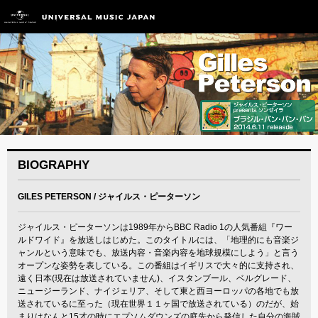
BIOGRAPHY
GILES PETERSON / ジャイルス・ピーターソン
ジャイルス・ピーターソンは1989年からBBC Radio 1の人気番組『ワー
ルドワイド』を放送しはじめた。このタイトルには、「地理的にも音楽ジ
ャンルという意味でも、放送内容・音楽内容を地球規模にしよう」と言う
オープンな姿勢を表している。この番組はイギリスで大々的に支持され、
遠く日本(現在は放送されていません)、イスタンブール、ベルグレード、
ニュージーランド、ナイジェリア、そして東と西ヨーロッパの各地でも放
送されているに至った（現在世界１１ヶ国で放送されている）のだが、始
まりはなんと15才の時にエプソムダウンズの庭先から発信した自分の海賊