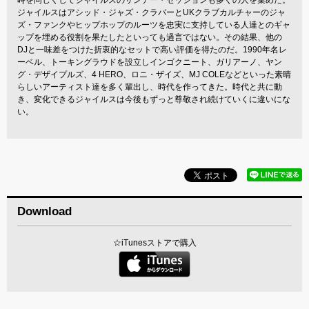
ジャイルスはアシッド・ジャズ・クラバーとUKクラブカルチャーのジャ
ズ・ファンクやヒップホップのルーツを忠実に支持している人達とのギャ
ップを埋める役割を果たしたといっても過言ではない。その結果、他の
DJと一味差をつけた折衷的なセットで高い評価を得たのだ。1990年名レ
ーベル、トーキングラウドを設立しインゴクニート、ガリアーノ、ヤン
グ・デザイプルズ、4 HERO、ロニ・ザイズ、MJ COLEなどといった素晴
らしいアーティスト達を多く輩出し、時代を作ってきた。時代と共に動
き、変化できるジャイルスは今後もずっと尊敬され続けていくに違いにな
い。
Download
☆iTunesストアで購入