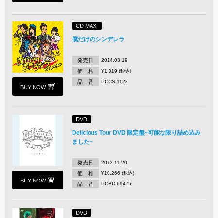
CD MAXI
僕だけのシンデレラ
発売日
2014.03.19
価 格
¥1,019 (税込)
品 番
POCS-1128
BUY NOW
DVD
Delicious Tour DVD 限定盤~可能な限り詰め込み
ました~
発売日
2013.11.20
価 格
¥10,266 (税込)
BUY NOW
品 番
POBD-69475
DVD