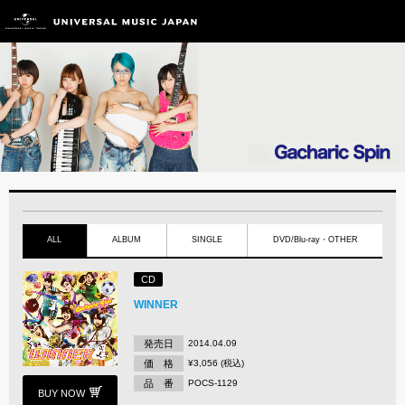
ALL
ALBUM
SINGLE
DVD/Blu-ray・OTHER
CD
WINNER
発売日
2014.04.09
価 格
¥3,056 (税込)
品 番
POCS-1129
BUY NOW