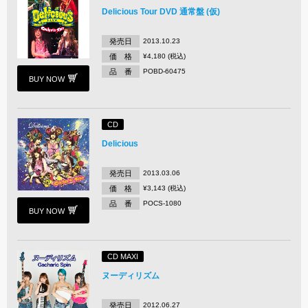
Delicious Tour DVD 通常盤 (仮)
発売日
2013.10.23
価 格
¥4,180 (税込)
品 番
POBD-60475
BUY NOW
CD
Delicious
発売日
2013.03.06
価 格
¥3,143 (税込)
品 番
POCS-1080
BUY NOW
CD MAXI
ヌーディリズム
発売日
2012.06.27