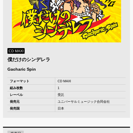
CD MAXI
僕だけのシンデレラ
Gacharic Spin
フォーマット
CD MAXI
組み枚数
1
レーベル
受託
発売元
ユニバーサルミュージック合同会社
発売国
日本