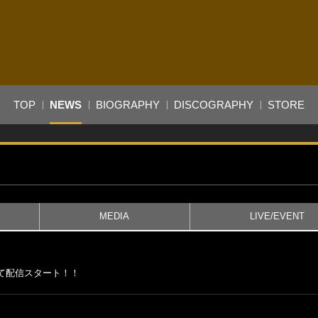
TOP
NEWS
BIOGRAPHY
DISCOGRAPHY
STORE
MEDIA
LIVE/EVENT
トにて配信スタート！！