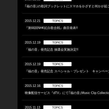
｢福の音｣の歌詞ブックレットにスマホをかざすと何かが起こ
2015.12.21
TOPICS
『第66回NHK紅白歌合戦』曲目発表!!
2015.12.19
TOPICS
「福の音」発売記念 抽選会実施決定!!
2015.12.19
TOPICS
『福の音』発売記念 スペシャル・プレゼント キャンペー
2015.12.16
TOPICS
映像配信サービス『dTV』にて｢福の音｣Music Clip Collecti
2015.11.13
TOPICS