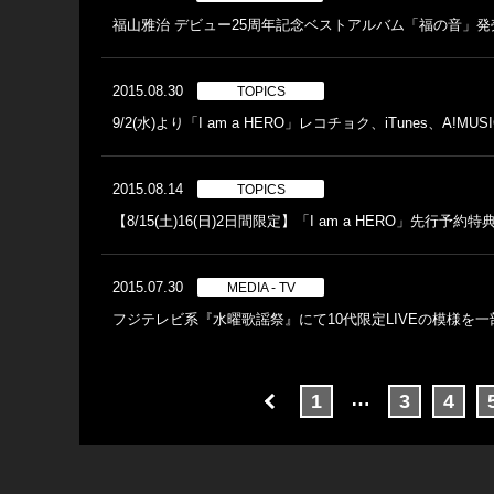
福山雅治 デビュー25周年記念ベストアルバム「福の音」発売
2015.08.30
TOPICS
9/2(水)より「I am a HERO」レコチョク、iTunes、
2015.08.14
TOPICS
【8/15(土)16(日)2日間限定】「I am a HERO」
2015.07.30
MEDIA - TV
フジテレビ系『水曜歌謡祭』にて10代限定LIVEの模様を一
…
1
3
4