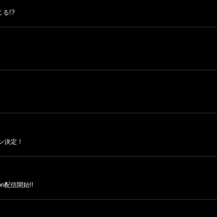
る!?
ン決定！
on配信開始!!