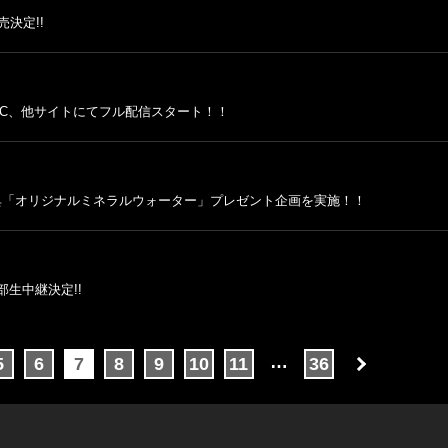
決定!!
A!MUSIC、他サイトにてフル配信スタート！！
先行予約特典「オリジナルミネラルウォーター」プレゼント企画を実施！！
部生中継決定!!
…
5
6
7
8
9
10
11
36