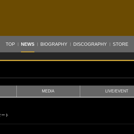
TOP
NEWS
BIOGRAPHY
DISCOGRAPHY
STORE
MEDIA
LIVE/EVENT
スタート