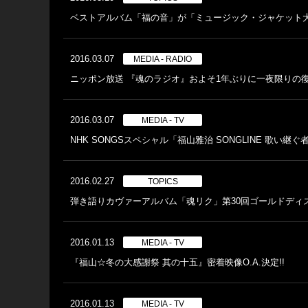
ベストアルバム「福の音」が「ミュージック・ジャケット大賞
2016.03.07
MEDIA - RADIO
ニッポン放送 『魂のラジオ』およそ1年ぶりに一夜限りの復
2016.03.07
MEDIA - TV
NHK SONGSスペシャル「福山雅治 SONGLINE 歌い継ぐ
2016.02.27
TOPICS
弾き語りカヴァーアルバム「魂リク」第30回ゴールドディス
2016.01.13
MEDIA - TV
『福山☆冬の大感謝祭 其の十五』密着映像O.A.決定!!
2016.01.13
MEDIA - TV