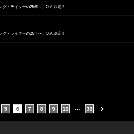
グ・ライターの25年～』O.A.決定!!
グ・ライターの25年〜』O.A.決定!!
…
5
6
7
8
9
10
36