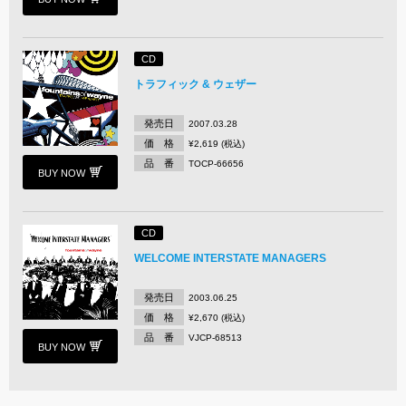
CD
トラフィック & ウェザー
発売日
2007.03.28
価 格
¥2,619 (税込)
品 番
TOCP-66656
BUY NOW
CD
WELCOME INTERSTATE MANAGERS
発売日
2003.06.25
価 格
¥2,670 (税込)
品 番
VJCP-68513
BUY NOW