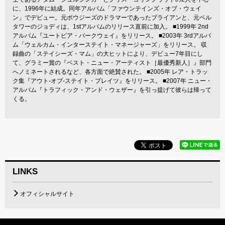
に、1996年に結成。同年アルバム「ファウンテインズ・オブ・ウェイ
ン」でデビュー。元ポウジーズのドラマーであったブライアンと、元ベル
タワーのジョディは、1stアルバムのリリース直前に加入。 ■1999年 2nd
アルバム『ユートピア・パークウェイ』をリリース。 ■2003年 3rdアルバ
ム「ウェルカム・インターステイト・マネージャーズ」をリリース。 収
録曲の「ステイシーズ・マム」の大ヒットにより、デビュー7年目にし
て、グラミー賞の『ベスト・ニュー・アーティスト［最優秀新人］』部門
へノミネートされるなど、各方面で絶賛された。 ■2005年 レア・トラッ
ク集『アウト-オブ-ステイト・プレイツ』をリリース。 ■2007年 ニュー・
アルバム『トラフィック・アンド・ウェザー』を引っ提げて彼らは帰って
くる。
LINKS
オフィシャルサイト