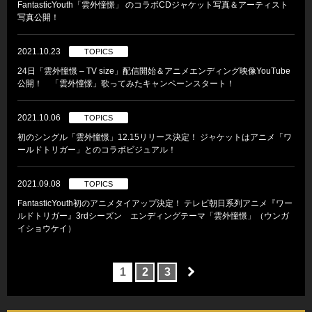
FantasticYouth「雲外憧憬」 のコラボCDジャケット写真＆アーティスト
写真公開！
2021.10.23
TOPICS
24日「雲外憧憬 – TV size」配信開始＆アニメエンディング映像YouTube
公開！ 「雲外憧憬」歌ってみたキャンペーンスタート！
2021.10.06
TOPICS
初のシングル「雲外憧憬」12.15リリース決定！ ジャケットはアニメ「ワ
ールドトリガー」とのコラボビジュアル！
2021.09.08
TOPICS
FantasticYouth初のアニメタイアップ決定！ テレビ朝日系列アニメ『ワー
ルドトリガー』3rdシーズン エンディングテーマ「雲外憧憬」（ウンガ
イショウケイ）
1
2
3