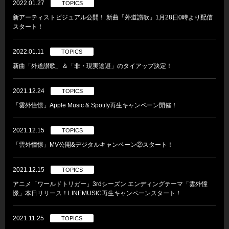
2022.01.27
TOPICS
新アーティストビジュアル公開！ 新曲「外道讃歌」1月28日0時より配信
スタート！
2022.01.11
TOPICS
新曲「外道讃歌」＆「非・現実逃避」のタイアップ決定！
2021.12.24
TOPICS
「雲外憧憬」Apple Music & Spotify再生キャンペーン開催！
2021.12.15
TOPICS
「雲外憧憬」MV公開&デジタルキャンペーン②スタート！
2021.12.15
TOPICS
アニメ「ワールドトリガー」3rdシーズン エンディングテーマ「雲外憧
憬」本日リリース！LINEMUSIC再生キャンペーンスタート！
2021.11.25
TOPICS