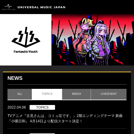
NEWS
ALL
TOPICS
MEDIA
LIVE/EVENT
2022.04.06
TOPICS
TVアニメ『古見さんは、コミュ症です。』2期エンディングテーマ 新曲
『小喋日和』 4月14日より配信スタート決定！