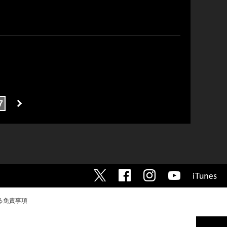
7
る免責事項