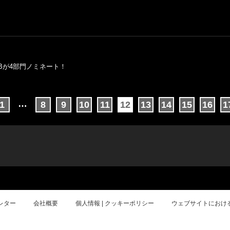
OBが4部門ノミネート！
…
1
8
9
10
11
12
13
14
15
16
1
レター
会社概要
個人情報 | クッキーポリシー
ウェブサイトにおけ