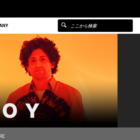
ANY
RE