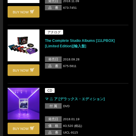
発売日
2018.11.09
品 番
673-7451
BUY NOW
アナログ
The Complete Studio Albums [11LPBOX]
[Limited Edition][輸入盤]
発売日
2018.09.28
品 番
675-5811
BUY NOW
CD
マ ニ ア [デラックス・エディション]
付 属
DVD
発売日
2018.01.19
価 格
¥3,520 (税込)
BUY NOW
品 番
UICL-9115