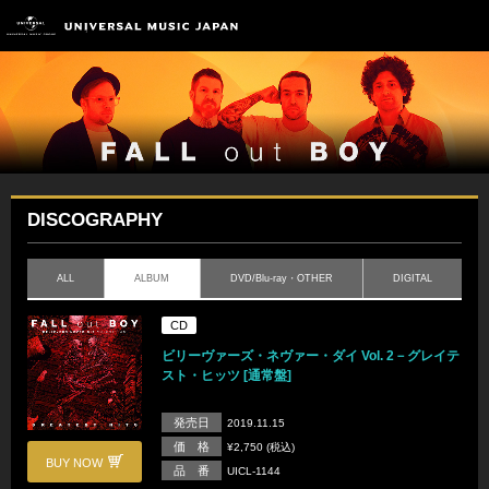
DISCOGRAPHY
ALL
ALBUM
DVD/Blu-ray・OTHER
DIGITAL
CD
ビリーヴァーズ・ネヴァー・ダイ Vol. 2－グレイテ
スト・ヒッツ [通常盤]
発売日
2019.11.15
価 格
¥2,750 (税込)
BUY NOW
品 番
UICL-1144