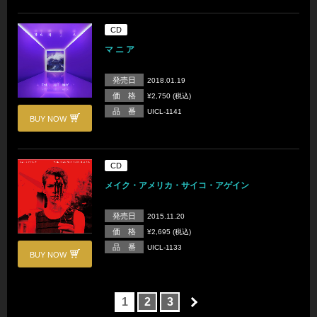
CD
マ ニ ア
発売日
2018.01.19
価 格
¥2,750 (税込)
品 番
UICL-1141
BUY NOW
CD
メイク・アメリカ・サイコ・アゲイン
発売日
2015.11.20
価 格
¥2,695 (税込)
品 番
UICL-1133
BUY NOW
1
2
3