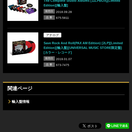
The Complete Studio Albums [11LPBOX][Limited
Edition][輸入盤]
発売日
2018.09.28
品 番
675-5811
アナログ
Save Rock And Roll(PAX AM Edition) [2LP][Limited
Edition][輸入盤][UNIVERSAL MUSIC STORE限定盤]
[カラー・レコード]
発売日
2019.01.07
品 番
673-7475
関連ページ
輸入盤情報