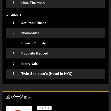
Uma Thurman
5
● Side-B
Jet Pack Blues
1
Novocaine
2
Fourth Of July
3
Favorite Record
4
Immortals
5
Twin Skeleton's (Hotel In NYC)
6
別バージョン
アナログ