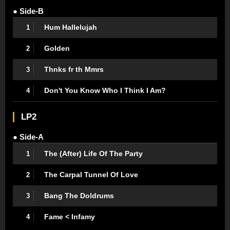
● Side-B
Hum Hallelujah
1
Golden
2
Thnks fr th Mmrs
3
Don't You Know Who I Think I Am?
4
LP2
● Side-A
The (After) Life Of The Party
1
The Carpal Tunnel Of Love
2
Bang The Doldrums
3
Fame < Infamy
4