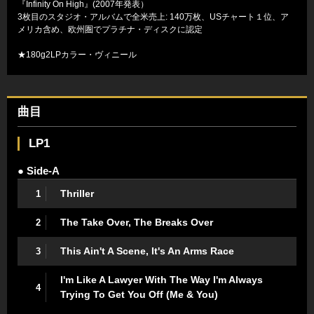
『Infinity On High』(2007年発表）
3枚目のスタジオ・アルバムで全米売上: 140万枚、USチャート１位、ア
メリカ含め、欧州圏でプラチナ・ディスクに認定
★180g2LPカラー・ヴィニール
曲目
LP1
● Side-A
Thriller
1
The Take Over, The Breaks Over
2
This Ain't A Scene, It's An Arms Race
3
I'm Like A Lawyer With The Way I'm Always
4
Trying To Get You Off (Me & You)