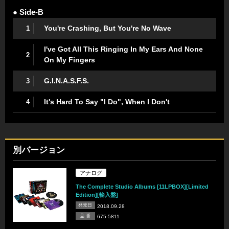
● Side-B
You're Crashing, But You're No Wave
1
I've Got All This Ringing In My Ears And None
2
On My Fingers
G.I.N.A.S.F.S.
3
It's Hard To Say "I Do", When I Don't
4
別バージョン
アナログ
The Complete Studio Albums [11LPBOX][Limited
Edition][輸入盤]
発売日
2018.09.28
品 番
675-5811