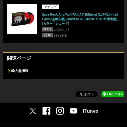
アナログ
Save Rock And Roll(PAX AM Edition) [2LP][Limited
Edition][輸入盤][UNIVERSAL MUSIC STORE限定盤]
[カラー・レコード]
発売日
2019.01.07
品 番
673-7475
関連ページ
輸入盤情報