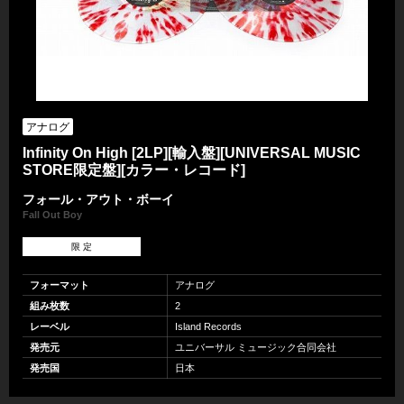
アナログ
Infinity On High [2LP][輸入盤][UNIVERSAL MUSIC
STORE限定盤][カラー・レコード]
フォール・アウト・ボーイ
Fall Out Boy
限 定
フォーマット
アナログ
組み枚数
2
レーベル
Island Records
発売元
ユニバーサル ミュージック合同会社
発売国
日本